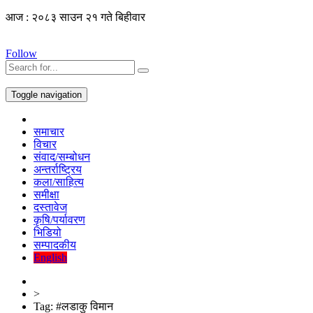
आज : २०८३ साउन २१ गते बिहीवार
Follow
Toggle navigation
समाचार
विचार
संवाद/सम्बोधन
अन्तर्राष्ट्रिय
कला/साहित्य
समीक्षा
दस्तावेज
कृषि/पर्यावरण
भिडियो
सम्पादकीय
English
>
Tag:
#लडाकु विमान