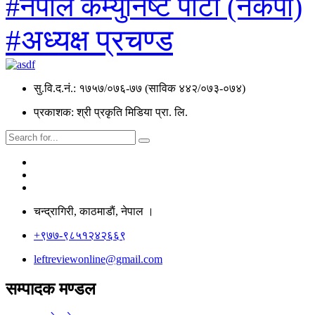
#नेपाल कम्युनिष्ट पार्टी (नेकपा)
#अध्यक्ष प्रचण्ड
सु.वि.द.नं.: १७५७/०७६-७७ (साविक ४४२/०७३-०७४)
प्रकाशक: श्री प्रकृति मिडिया प्रा. लि.
चन्द्रागिरी, काठमाडाैं, नेपाल ।
+९७७-९८५१२४२६६९
leftreviewonline@gmail.com
सम्पादक मण्डल