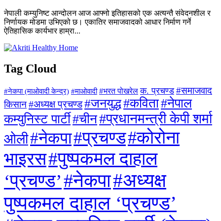
नेपाली कम्युनिष्ट आन्दोलन आज आफ्नो इतिहासको एक अत्यन्तै संवेदनशील र
निर्णायक मोडमा उभिएको छ। एकातिर समाजवादको आधार निर्माण गर्ने
ऐतिहासिक कार्यभार हाम्रा...
Tag Cloud
#समाजवाद
क. प्रचण्ड
#माओवादी
#भरत पोखरेल
#नेकपा (माओवादी केन्द्र)
#जनयुद्ध
#कविता
#नेपाल
#अध्यक्ष प्रचण्ड
किसान
#प्रधानमन्त्री केपी शर्मा
कम्युनिस्ट पार्टी
#चीन
#कोरोना
#प्रचण्ड
#नेकपा
ओली
#पुष्पकमल दाहाल
भाइरस
#अध्यक्ष
#नेकपा
‘प्रचण्ड’
पुष्पकमल दाहाल ‘प्रचण्ड’