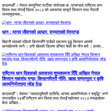
काठमाडौँ । नेपाल कम्युनिष्ट पार्टीका संयोजक क. प्रचण्डले राष्ट्रिय धान
दिवस तथा रोपाइँ दिवस २०८३ को अवसरमा सम्पूर्ण किसान तथा नेपाली
जनसमुदायमा...
धान : मानव जीवनको आधार, सभ्यताको मेरुदण्ड
बिहानी घामको पहिलो किरणसँगै गाउँको एकजना वृद्ध किसान आफ्नो
धानखेततर्फ लागे । उनी खेतको डिलमा उभिएर केही बेर मौन बसे । हल्का...
राष्ट्रिय धान दिवसको अवसरमा शुभकामना दिँदै अखिल नेपाल
किसान महासंघ भन्छः किसानमैत्री नीति, खाद्य सम्प्रभुता र कृषि
आत्मनिर्भरतामा जोड देऊ
काठमाडौँ । देशभर "जलवायुमैत्री प्रविधि, धानमा आत्मनिर्भरता र समृद्धि" भन्ने
नारासहित २३औँ राष्ट्रिय धान दिवस तथा रोपाइँ महोत्सव २०८३ मनाइरहेका
बेला अखिल...