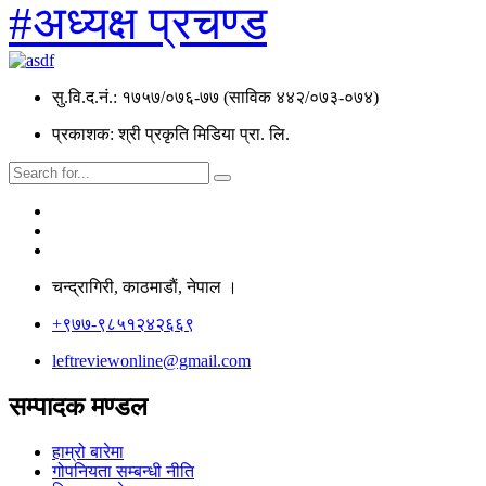
#अध्यक्ष प्रचण्ड
सु.वि.द.नं.: १७५७/०७६-७७ (साविक ४४२/०७३-०७४)
प्रकाशक: श्री प्रकृति मिडिया प्रा. लि.
चन्द्रागिरी, काठमाडाैं, नेपाल ।
+९७७-९८५१२४२६६९
leftreviewonline@gmail.com
सम्पादक मण्डल
हाम्रो बारेमा
गोपनियता सम्बन्धी नीति