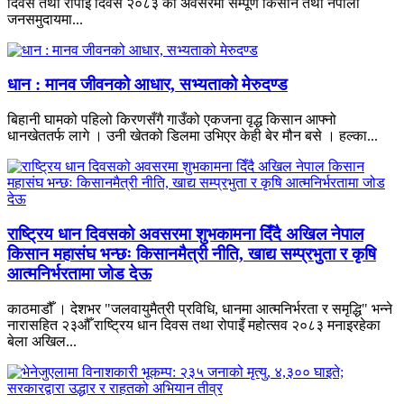
दिवस तथा रोपाइँ दिवस २०८३ को अवसरमा सम्पूर्ण किसान तथा नेपाली
जनसमुदायमा...
धान : मानव जीवनको आधार, सभ्यताको मेरुदण्ड
बिहानी घामको पहिलो किरणसँगै गाउँको एकजना वृद्ध किसान आफ्नो
धानखेततर्फ लागे । उनी खेतको डिलमा उभिएर केही बेर मौन बसे । हल्का...
राष्ट्रिय धान दिवसको अवसरमा शुभकामना दिँदै अखिल नेपाल
किसान महासंघ भन्छः किसानमैत्री नीति, खाद्य सम्प्रभुता र कृषि
आत्मनिर्भरतामा जोड देऊ
काठमाडौँ । देशभर "जलवायुमैत्री प्रविधि, धानमा आत्मनिर्भरता र समृद्धि" भन्ने
नारासहित २३औँ राष्ट्रिय धान दिवस तथा रोपाइँ महोत्सव २०८३ मनाइरहेका
बेला अखिल...