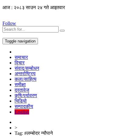
आज : २०८३ साउन २४ गते आइतवार
Follow
Toggle navigation
समाचार
विचार
संवाद/सम्बोधन
अन्तर्राष्ट्रिय
कला/साहित्य
समीक्षा
दस्तावेज
कृषि/पर्यावरण
भिडियो
सम्पादकीय
English
>
Tag:
#लम्बोदर न्यौपाने