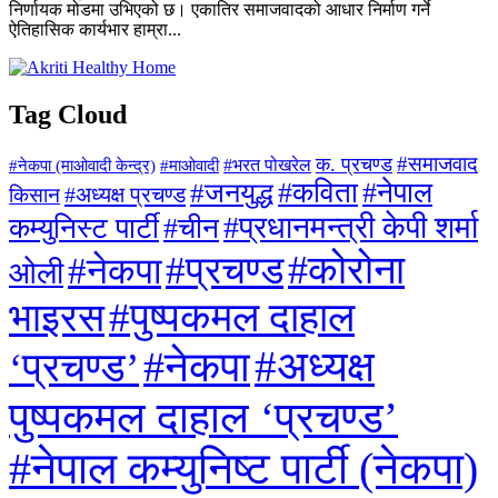
निर्णायक मोडमा उभिएको छ। एकातिर समाजवादको आधार निर्माण गर्ने
ऐतिहासिक कार्यभार हाम्रा...
Tag Cloud
#समाजवाद
क. प्रचण्ड
#माओवादी
#भरत पोखरेल
#नेकपा (माओवादी केन्द्र)
#जनयुद्ध
#कविता
#नेपाल
#अध्यक्ष प्रचण्ड
किसान
#प्रधानमन्त्री केपी शर्मा
कम्युनिस्ट पार्टी
#चीन
#कोरोना
#प्रचण्ड
#नेकपा
ओली
#पुष्पकमल दाहाल
भाइरस
#अध्यक्ष
#नेकपा
‘प्रचण्ड’
पुष्पकमल दाहाल ‘प्रचण्ड’
#नेपाल कम्युनिष्ट पार्टी (नेकपा)