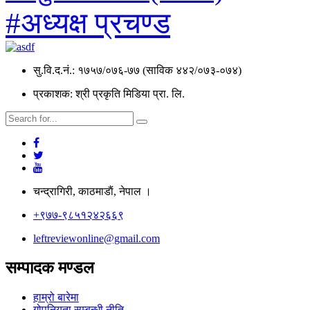
#अध्यक्ष प्रचण्ड
सु.वि.द.नं.: १७५७/०७६-७७ (साविक ४४२/०७३-०७४)
प्रकाशक: श्री प्रकृति मिडिया प्रा. लि.
चन्द्रागिरी, काठमाडाैं, नेपाल ।
+९७७-९८५१२४२६६९
leftreviewonline@gmail.com
सम्पादक मण्डल
हाम्रो बारेमा
गोपनियता सम्बन्धी नीति