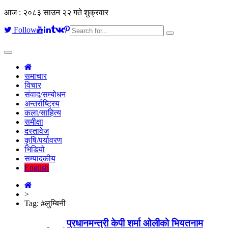
आज : २०८३ साउन २२ गते शुक्रवार
Follow
Toggle
navigation
समाचार
विचार
संवाद/सम्बोधन
अन्तर्राष्ट्रिय
कला/साहित्य
समीक्षा
दस्तावेज
कृषि/पर्यावरण
भिडियो
सम्पादकीय
English
>
Tag:
#लुम्बिनी
प्रधानमन्त्री केपी शर्मा ओलीकाे भियतनाम