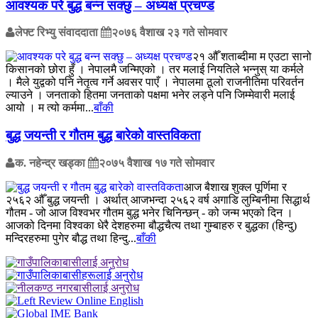
आवश्यक परे बुद्ध बन्न सक्छु – अध्यक्ष प्रचण्ड
लेफ्ट रिभ्यु संवाददाता
२०७६ वैशाख २३ गते सोमवार
२१ औँ शताब्दीमा म एउटा सानो
किसानको छोरा हुँ । नेपालमै जन्मिएको । तर मलाई नियतिले भन्नुस् या कर्मले
। मैले युद्वको पनि नेतृत्व गर्ने अवसर पाएँ । नेपालमा ठूलो राजनीतिमा परिवर्तन
ल्याउने । जनताको हितमा जनताको पक्षमा भनेर लड्ने पनि जिम्मेवारी मलाई
आयो । म त्यो कर्ममा...
बाँकी
बुद्ध जयन्ती र गौतम बुद्ध बारेको वास्तविकता
क. नहेन्द्र खड्का
२०७५ वैशाख १७ गते सोमवार
आज बैशाख शुक्ल पूर्णिमा र
२५६२ औँ बुद्ध जयन्ती । अर्थात् आजभन्दा २५६२ वर्ष अगाडि लुम्बिनीमा सिद्धार्थ
गौतम - जो आज विश्वभर गौतम बुद्ध भनेर चिनिन्छन् - को जन्म भएको दिन ।
आजको दिनमा विश्वका धेरै देशहरुमा बौद्धचैत्य तथा गुम्बाहरु र बुद्धका (हिन्दु)
मन्दिरहरुमा पुगेर बौद्ध तथा हिन्दु...
बाँकी