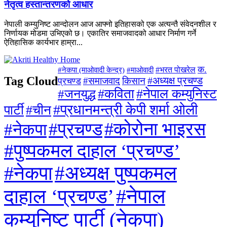
नेतृत्व हस्तान्तरणको आधार
नेपाली कम्युनिष्ट आन्दोलन आज आफ्नो इतिहासको एक अत्यन्तै संवेदनशील र
निर्णायक मोडमा उभिएको छ। एकातिर समाजवादको आधार निर्माण गर्ने
ऐतिहासिक कार्यभार हाम्रा...
क.
#माओवादी
#भरत पोखरेल
#नेकपा (माओवादी केन्द्र)
Tag Cloud
#अध्यक्ष प्रचण्ड
#समाजवाद
किसान
प्रचण्ड
#जनयुद्ध
#कविता
#नेपाल कम्युनिस्ट
#प्रधानमन्त्री केपी शर्मा ओली
पार्टी
#चीन
#कोरोना भाइरस
#प्रचण्ड
#नेकपा
#पुष्पकमल दाहाल ‘प्रचण्ड’
#अध्यक्ष पुष्पकमल
#नेकपा
दाहाल ‘प्रचण्ड’
#नेपाल
कम्युनिष्ट पार्टी (नेकपा)