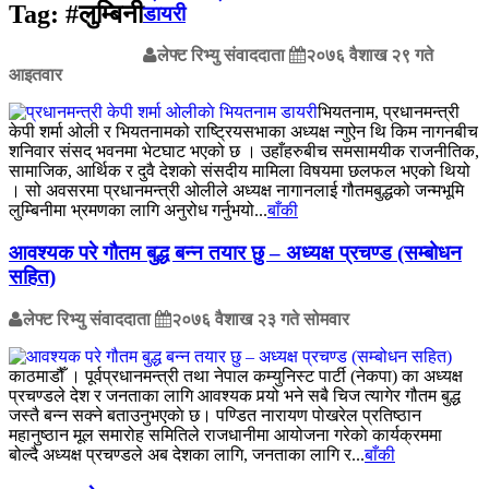
Tag:
#लुम्बिनी
डायरी
लेफ्ट रिभ्यु संवाददाता
२०७६ वैशाख २९ गते
आइतवार
भियतनाम, प्रधानमन्त्री
केपी शर्मा ओली र भियतनामको राष्ट्रियसभाका अध्यक्ष न्गुऐन थि किम नागनबीच
शनिवार संसद् भवनमा भेटघाट भएको छ । उहाँहरुबीच समसामयीक राजनीतिक,
सामाजिक, आर्थिक र दुवै देशको संसदीय मामिला विषयमा छलफल भएको थियो
। सो अवसरमा प्रधानमन्त्री ओलीले अध्यक्ष नागानलाई गौतमबुद्धको जन्मभूमि
लुम्बिनीमा भ्रमणका लागि अनुरोध गर्नुभयो...
बाँकी
आवश्यक परे गौतम बुद्ध बन्न तयार छु – अध्यक्ष प्रचण्ड (सम्बोधन
सहित)
लेफ्ट रिभ्यु संवाददाता
२०७६ वैशाख २३ गते सोमवार
काठमाडौँ । पूर्वप्रधानमन्त्री तथा नेपाल कम्युनिस्ट पार्टी (नेकपा) का अध्यक्ष
प्रचण्डले देश र जनताका लागि आवश्यक पर्‍यो भने सबै चिज त्यागेर गौतम बुद्ध
जस्तै बन्न सक्ने बताउनुभएकाे छ। पण्डित नारायण पोखरेल प्रतिष्ठान
महानुष्ठान मूल समारोह समितिले राजधानीमा आयोजना गरेको कार्यक्रममा
बोल्दै अध्यक्ष प्रचण्डले अब देशका लागि, जनताका लागि र...
बाँकी