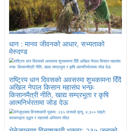
धान : मानव जीवनको आधार, सभ्यताको
मेरुदण्ड
राष्ट्रिय धान दिवसको अवसरमा शुभकामना दिँदै
अखिल नेपाल किसान महासंघ भन्छः
किसानमैत्री नीति, खाद्य सम्प्रभुता र कृषि
आत्मनिर्भरतामा जोड देऊ
भेनेजुएलामा विनाशकारी भूकम्प: २३५ जनाको