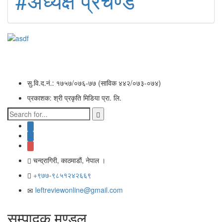
#अध्यक्ष प्रचण्ड
सु.वि.द.नं.: १७५७/०७६-७७ (साविक ४४२/०७३-०७४)
प्रकाशक: श्री प्रकृति मिडिया प्रा. लि.
चन्द्रागिरी, काठमाडाैं, नेपाल ।
+९७७-९८५१२४२६६९
leftreviewonline@gmail.com
सम्पादक मण्डल