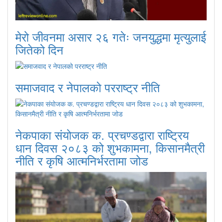
मेरो जीवनमा असार २६ गतेः जनयुद्धमा मृत्युलाई
जितेको दिन
समाजवाद र नेपालको परराष्ट्र नीति
नेकपाका संयोजक क. प्रचण्डद्वारा राष्ट्रिय
धान दिवस २०८३ को शुभकामना, किसानमैत्री
नीति र कृषि आत्मनिर्भरतामा जोड