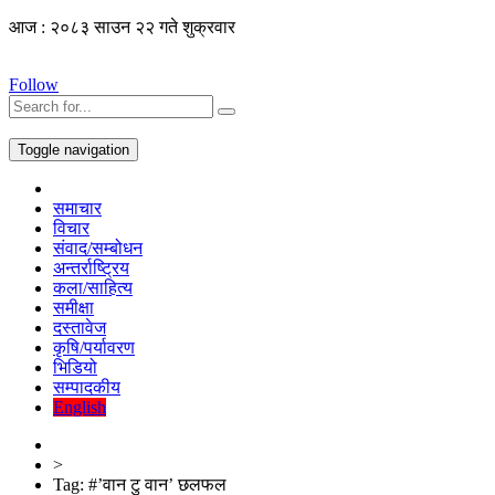
आज : २०८३ साउन २२ गते शुक्रवार
Follow
Toggle navigation
समाचार
विचार
संवाद/सम्बोधन
अन्तर्राष्ट्रिय
कला/साहित्य
समीक्षा
दस्तावेज
कृषि/पर्यावरण
भिडियो
सम्पादकीय
English
>
Tag:
#’वान टु वान’ छलफल