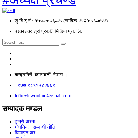
सु.वि.द.नं.: १७५७/०७६-७७ (साविक ४४२/०७३-०७४)
प्रकाशक: श्री प्रकृति मिडिया प्रा. लि.
चन्द्रागिरी, काठमाडाैं, नेपाल ।
+९७७-९८५१२४२६६९
leftreviewonline@gmail.com
सम्पादक मण्डल
हाम्रो बारेमा
गोपनियता सम्बन्धी नीति
विज्ञापन बारे