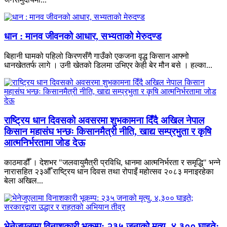
धान : मानव जीवनको आधार, सभ्यताको मेरुदण्ड
बिहानी घामको पहिलो किरणसँगै गाउँको एकजना वृद्ध किसान आफ्नो
धानखेततर्फ लागे । उनी खेतको डिलमा उभिएर केही बेर मौन बसे । हल्का...
राष्ट्रिय धान दिवसको अवसरमा शुभकामना दिँदै अखिल नेपाल
किसान महासंघ भन्छः किसानमैत्री नीति, खाद्य सम्प्रभुता र कृषि
आत्मनिर्भरतामा जोड देऊ
काठमाडौँ । देशभर "जलवायुमैत्री प्रविधि, धानमा आत्मनिर्भरता र समृद्धि" भन्ने
नारासहित २३औँ राष्ट्रिय धान दिवस तथा रोपाइँ महोत्सव २०८३ मनाइरहेका
बेला अखिल...
भेनेजुएलामा विनाशकारी भूकम्प: २३५ जनाको मृत्यु, ४,३०० घाइते;