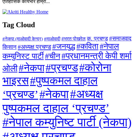
ऐतिहासिक कार्यभार हाम्रा...
Tag Cloud
#समाजवाद
क. प्रचण्ड
#माओवादी
#भरत पोखरेल
#नेकपा (माओवादी केन्द्र)
#जनयुद्ध
#कविता
#नेपाल
#अध्यक्ष प्रचण्ड
किसान
#प्रधानमन्त्री केपी शर्मा
कम्युनिस्ट पार्टी
#चीन
#कोरोना
#प्रचण्ड
#नेकपा
ओली
#पुष्पकमल दाहाल
भाइरस
#अध्यक्ष
#नेकपा
‘प्रचण्ड’
पुष्पकमल दाहाल ‘प्रचण्ड’
#नेपाल कम्युनिष्ट पार्टी (नेकपा)
#अध्यक्ष प्रचण्ड