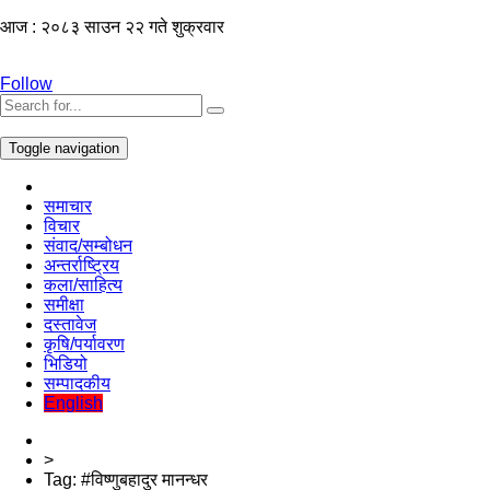
आज : २०८३ साउन २२ गते शुक्रवार
Follow
Toggle navigation
समाचार
विचार
संवाद/सम्बोधन
अन्तर्राष्ट्रिय
कला/साहित्य
समीक्षा
दस्तावेज
कृषि/पर्यावरण
भिडियो
सम्पादकीय
English
>
Tag:
#विष्णुबहादुर मानन्धर