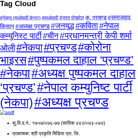
Tag Cloud
क. प्रचण्ड
#समाजवाद
#माओवादी
#भरत पोखरेल
#नेकपा (माओवादी केन्द्र)
#कविता
#नेपाल
#जनयुद्ध
किसान
#अध्यक्ष प्रचण्ड
#प्रधानमन्त्री केपी शर्मा
कम्युनिस्ट पार्टी
#चीन
#प्रचण्ड
#कोरोना
#नेकपा
ओली
#पुष्पकमल दाहाल ‘प्रचण्ड’
भाइरस
#अध्यक्ष पुष्पकमल दाहाल
#नेकपा
#नेपाल कम्युनिष्ट पार्टी
‘प्रचण्ड’
#अध्यक्ष प्रचण्ड
(नेकपा)
सु.वि.द.नं.: १७५७/०७६-७७ (साविक ४४२/०७३-०७४)
प्रकाशक: श्री प्रकृति मिडिया प्रा. लि.