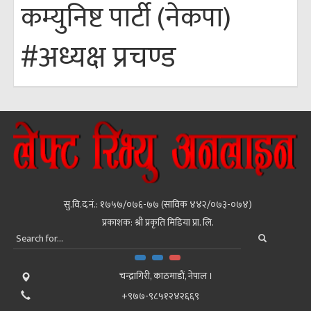
कम्युनिष्ट पार्टी (नेकपा)
#अध्यक्ष प्रचण्ड
सु.वि.द.नं.: १७५७/०७६-७७ (साविक ४४२/०७३-०७४)
प्रकाशक: श्री प्रकृति मिडिया प्रा. लि.
चन्द्रागिरी, काठमाडाैं, नेपाल ।
+९७७-९८५१२४२६६९