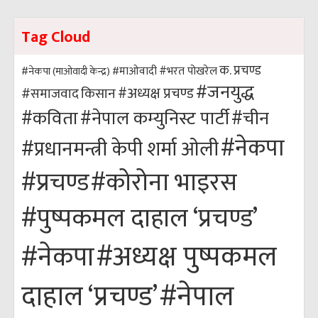
Tag Cloud
क. प्रचण्ड
#भरत पोखरेल
#नेकपा (माओवादी केन्द्र)
#माओवादी
#जनयुद्ध
#अध्यक्ष प्रचण्ड
किसान
#समाजवाद
#कविता
#नेपाल कम्युनिस्ट पार्टी
#चीन
#नेकपा
#प्रधानमन्त्री केपी शर्मा ओली
#कोरोना भाइरस
#प्रचण्ड
#पुष्पकमल दाहाल ‘प्रचण्ड’
#अध्यक्ष पुष्पकमल
#नेकपा
#नेपाल
दाहाल ‘प्रचण्ड’