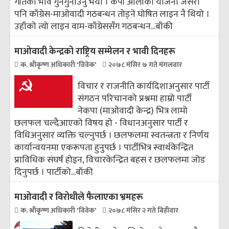
गीतको भाव गुनगुनाउनु भयो । केपी ओलीको योजना जसरी
पनि काँग्रेस-माओवादी गठबन्धन तोड्ने घोषित लाइन नै थियो ।
उहाँको त्यो लाइन वाम-काँग्रेससँग गठबन्धन...
बाँकी
माओवादी केन्द्रको राष्ट्रिय सम्मेलन र भावी दिनहरू
क. श्रीकृष्ण अधिकारी 'विवेक'
२०७८ मंसिर ७ गते मंगलवार
विचार र राजनीति कार्यदिशाअनुसार पार्टी
संगठन परिचानको प्रश्नमा हाम्रो पार्टी
नेकपा (माओवादी केन्द्र) भित्र लामो
छलफल चल्दैआएको विषय हो - विधानअनुसार पार्टी र
विधिअनुसार व्यक्ति चल्नुपर्छ । छलफलमा स्वतन्त्रता र निर्णय
कार्यान्वयनमा एकरूपता हुनुपर्छ । पार्टीभित्र स्वार्थकेन्द्रित
प्राविधिक संघर्ष होइन, विचारकेन्द्रित बहस र छलफलमा जोड
दिनुपर्छ । पार्टीको...
बाँकी
माओवादी र विरोधीले फैलाएका भ्रमहरू
क. श्रीकृष्ण अधिकारी 'विवेक'
२०७८ मंसिर २ गते बिहीवार