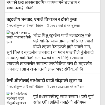
नथाक्ने छद्म अवसरवादभित्र काममा भने छलछाम र
षड्यन्त्रलाई...
बाँकी
बहुदलीय जनवाद, एमाले विभाजन र दोस्रो पुस्ता
क. श्रीकृष्ण अधिकारी 'विवेक'
२०७८ भदौ ४ गते शुक्रवार
'बौद्ध भिक्षु रहुन्जेल घण्टी बजाइरहनु पर्छ'
भन्ने यान्त्रित मान्यतामा आधारित छ एमाले
दोस्रो तहका नेताहरूले बुझ्ने एमाले नाम,
सूर्य चिन्ह र बहुदलीय जनवाद । क. मदन भण्डारीले पुँजीवादी
जनवादी क्रान्तिको राजतन्त्रको एउटा निश्चित समयमा
ल्याएको तात्कालीन सामान्य कार्यनीतिक नारा हो 'बहुदलीय
जनवाद' । आज राजतन्त्रको अन्त्य भएर संघीय...
बाँकी
केपी ओलीलाई माओवादी घाइते योद्धाको खुला पत्र
क. श्रीकृष्ण अधिकारी 'विवेक'
२०७८ साउन ३० गते शनिवार
पूर्व प्रधानमन्त्रीज्यू, लाल सलाम ! हामी पूर्ण
सचेत छौँ । अहिले तपाईंको प्रतिगमन