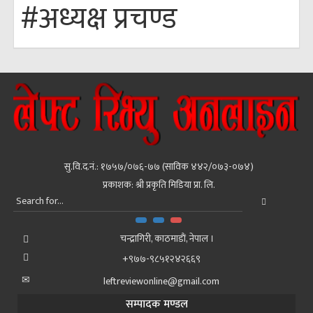
#अध्यक्ष प्रचण्ड
सु.वि.द.नं.: १७५७/०७६-७७ (साविक ४४२/०७३-०७४)
प्रकाशक: श्री प्रकृति मिडिया प्रा. लि.
चन्द्रागिरी, काठमाडाैं, नेपाल ।
+९७७-९८५१२४२६६९
leftreviewonline@gmail.com
सम्पादक मण्डल