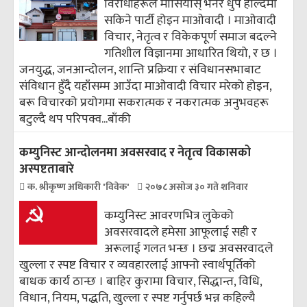
विरोधीहरूले मासियोस् भनेर धुप हाल्दैमा
सकिने पार्टी होइन माओवादी । माओवादी
विचार, नेतृत्व र विकेकपूर्ण समाज बदल्ने
गतिशील विज्ञानमा आधारित थियो, र छ ।
जनयुद्ध, जनआन्दोलन, शान्ति प्रक्रिया र संविधानसभाबाट
संविधान हुँदै यहाँसम्म आउँदा माओवादी विचार मरेको होइन,
बरू विचारको प्रयोगमा सकरात्मक र नकरात्मक अनुभवहरू
बटुल्दै थप परिपक्व...
बाँकी
कम्युनिस्ट आन्दोलनमा अवसरवाद र नेतृत्व विकासको
अस्पष्टताबारे
क. श्रीकृष्ण अधिकारी 'विवेक'
२०७८ असोज ३० गते शनिवार
कम्युनिस्ट आवरणभित्र लुकेको
अवसरवादले हमेसा आफूलाई सही र
अरूलाई गलत भन्छ । छद्म अवसरवादले
खुल्ला र स्पष्ट विचार र व्यवहारलाई आफ्नो स्वार्थपूर्तिको
बाधक कार्य ठान्छ । बाहिर कुरामा विचार, सिद्धान्त, विधि,
विधान, नियम, पद्धति, खुल्ला र स्पष्ट गर्नुपर्छ भन्न कहिल्यै