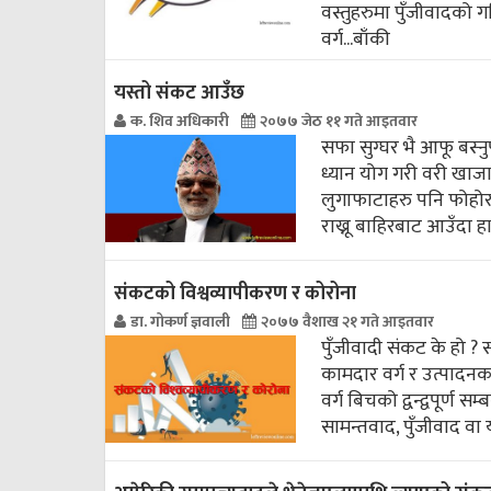
वस्तुहरुमा पुँजीवादको गह
वर्ग...
बाँकी
यस्तो संकट आउँछ
क. शिव अधिकारी
२०७७ जेठ ११ गते आइतवार
सफा सुग्घर भै आफू बस्नु
ध्यान योग गरी वरी खाजा
लुगाफाटाहरु पनि फोहोर र
राख्नू बाहिरबाट आउँदा हा
संकटको विश्वव्यापीकरण र कोरोना
डा. गोकर्ण ज्ञवाली
२०७७ वैशाख २१ गते आइतवार
पुँजीवादी संकट के हो ?
कामदार वर्ग र उत्पादनक
वर्ग बिचको द्वन्द्वपूर्ण 
सामन्तवाद, पुँजीवाद वा 