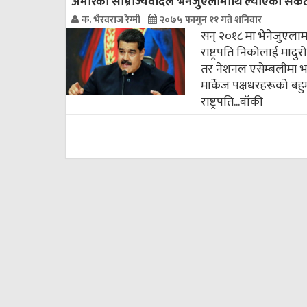
अमेरिकी साम्राज्यवादले भेनेजुएलामाथि ल्याएको संक
क. भैरवराज रेग्मी
२०७५ फागुन ११ गते शनिवार
सन् २०१८ मा भेनेजुएलामा
राष्ट्रपति निकोलाई मादु
तर नेशनल एसेम्बलीमा भन
मार्केज पक्षधरहरूको बह
राष्ट्रपति...
बाँकी