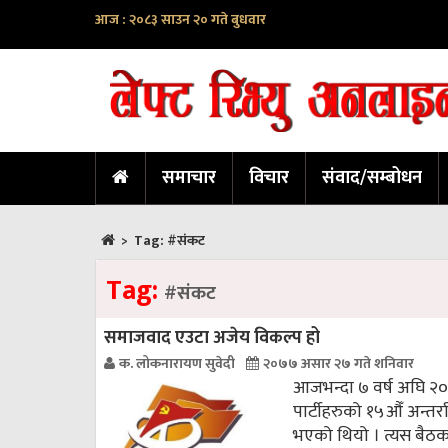
आज : २०८३ साउन २० गते बुधवार
समाचार
विचार
संवाद/सम्बोधन
>
Tag:
#संकट
Tag:
#संकट
समाजवाद एउटा अजेय विकल्प हो
क. लोकनारायण सुवेदी
२०७७ असार २७ गते शनिवार
आजभन्दा ७ वर्ष अघि २०१
पार्टीहरुको १५औँ अन्तर्र
भएको थियो । त्यस बैठक