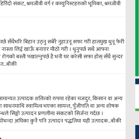
िरिँदो संकट, श्रमजीवी वर्ग र कम्युनिस्टहरुको भूमिका, श्रमजीवी
पर्छ सँधैभरि बिहान उठ्नु सबेरै नुहाउनू सफा गरी हातमुख धुनू फेरी
 नास्ता लिई खाऊँ बनाएर मीठो गरी । धुनुपर्छ सधै आफ्ना
ोगको बस्ती पखाल्नुपर्छ है भनी घर करेसी सफा होस् सँधै सुन्दर
त...
बाँकी
 सामान्यत उत्पादक शक्तिको रुपमा रहेका मजदुर, किसान वा अन्य
ा साधनमाथि स्वामित्व भएका सामन्त, पुँजीपति वा अन्य शोषक
सम्बन्धले सिङ्गो उत्पादन प्रणलीमा संकटको सिर्जना गर्दछ ।
योभन्दा अघिका कुनै पनि उत्पादन पद्धतिमा यही उत्पादक...
बाँकी