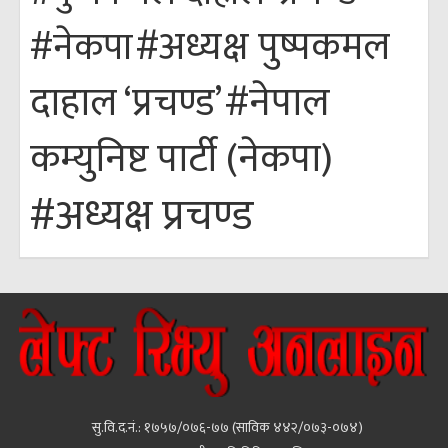
#अध्यक्ष पुष्पकमल
#नेकपा
#नेपाल
दाहाल ‘प्रचण्ड’
कम्युनिष्ट पार्टी (नेकपा)
#अध्यक्ष प्रचण्ड
सु.वि.द.नं.: १७५७/०७६-७७ (साविक ४४२/०७३-०७४)