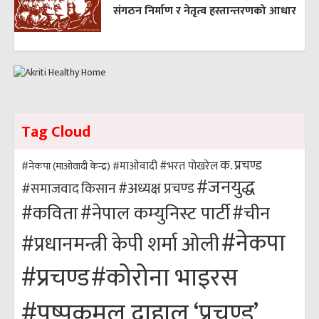
संगठन निर्माण र नेतृत्व हस्तान्तरणको आधार
Tag Cloud
क. प्रचण्ड
#भरत पोखरेल
#नेकपा (माओवादी केन्द्र)
#माओवादी
#जनयुद्ध
#अध्यक्ष प्रचण्ड
किसान
#समाजवाद
#कविता
#नेपाल कम्युनिस्ट पार्टी
#चीन
#नेकपा
#प्रधानमन्त्री केपी शर्मा ओली
#कोरोना भाइरस
#प्रचण्ड
#पुष्पकमल दाहाल ‘प्रचण्ड’