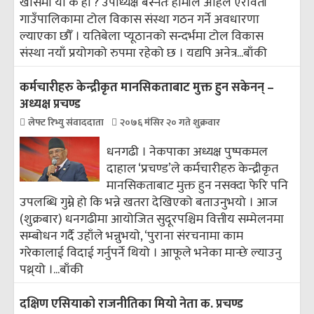
खासमा यो के हो ? उपाध्यक्ष बस्नेतः हामीले अहिले ऐरावती
गाउँपालिकामा टोल विकास संस्था गठन गर्ने अवधारणा
ल्याएका छौँ । यतिबेला प्यूठानको सन्दर्भमा टोल विकास
संस्था नयाँ प्रयोगको रुपमा रहेको छ । यद्यपि अनेत्र...
बाँकी
कर्मचारीहरु केन्द्रीकृत मानसिकताबाट मुक्त हुन सकेनन् –
अध्यक्ष प्रचण्ड
लेफ्ट रिभ्यु संवाददाता
२०७६ मंसिर २० गते शुक्रवार
धनगढी । नेकपाका अध्यक्ष पुष्पकमल
दाहाल ‘प्रचण्ड’ले कर्मचारीहरु केन्द्रीकृत
मानसिकताबाट मुक्त हुन नसक्दा फेरि पनि
उपलब्धि गुम्ने हो कि भन्ने खतरा देखिएको बताउनुभयो । आज
(शुक्रबार) धनगढीमा आयोजित सुदूरपश्चिम वित्तीय सम्मेलनमा
सम्बोधन गर्दै उहाँले भन्नुभयाे, ‘पुराना संरचनामा काम
गरेकालाई विदाई गर्नुपर्ने थियो । आफूले भनेका मान्छे ल्याउनु
पथ्र्यो ।...
बाँकी
दक्षिण एसियाको राजनीतिका मियो नेता क. प्रचण्ड