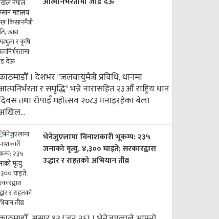
आत्मनिर्भरतामा जोड देऊ
काठमाडौँ । देशभर "जलवायुमैत्री प्रविधि, धानमा
आत्मनिर्भरता र समृद्धि" भन्ने नारासहित २३औँ राष्ट्रिय धान
दिवस तथा रोपाइँ महोत्सव २०८३ मनाइरहेका बेला
अखिल...
भेनेजुएलामा विनाशकारी भूकम्प: २३५
जनाको मृत्यु, ४,३०० घाइते; सरकारद्वारा
उद्धार र राहतको अभियान तीव्र
काठमाडौँ, असार १२ (जुन २६) । भेनेजुएलाले आफ्नो