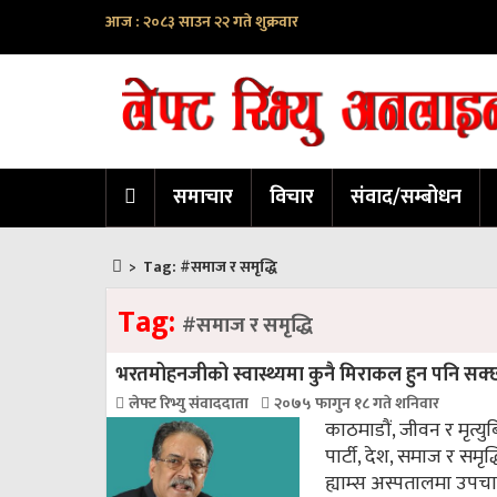
आज : २०८३ साउन २२ गते शुक्रवार
समाचार
विचार
संवाद/सम्बोधन
>
Tag:
#समाज र समृद्धि
Tag:
#समाज र समृद्धि
भरतमोहनजीको स्वास्थ्यमा कुनै मिराकल हुन पनि सक्छ 
लेफ्ट रिभ्यु संवाददाता
२०७५ फागुन १८ गते शनिवार
काठमाडौं, जीवन र मृत्य
पार्टी, देश, समाज र सम
ह्याम्स अस्पतालमा उपचा