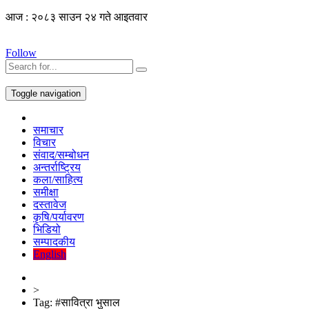
आज : २०८३ साउन २४ गते आइतवार
Follow
Toggle navigation
समाचार
विचार
संवाद/सम्बोधन
अन्तर्राष्ट्रिय
कला/साहित्य
समीक्षा
दस्तावेज
कृषि/पर्यावरण
भिडियो
सम्पादकीय
English
>
Tag:
#सावित्रा भुसाल