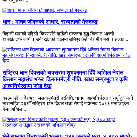
धान : मानव जीवनको आधार, सभ्यताको मेरुदण्ड
बिहानी घामको पहिलो किरणसँगै गाउँको एकजना वृद्ध किसान आफ्नो
धानखेततर्फ लागे । उनी खेतको डिलमा उभिएर केही बेर मौन बसे । हल्का...
राष्ट्रिय धान दिवसको अवसरमा शुभकामना दिँदै अखिल नेपाल
किसान महासंघ भन्छः किसानमैत्री नीति, खाद्य सम्प्रभुता र कृषि
आत्मनिर्भरतामा जोड देऊ
काठमाडौँ । देशभर "जलवायुमैत्री प्रविधि, धानमा आत्मनिर्भरता र समृद्धि" भन्ने
नारासहित २३औँ राष्ट्रिय धान दिवस तथा रोपाइँ महोत्सव २०८३ मनाइरहेका
बेला अखिल...
भेनेजुएलामा विनाशकारी भूकम्प: २३५ जनाको मृत्यु, ४,३०० घाइते;