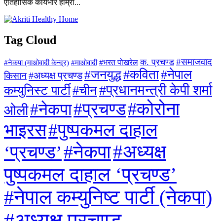
ऐतिहासिक कार्यभार हाम्रा...
Tag Cloud
#समाजवाद
क. प्रचण्ड
#माओवादी
#भरत पोखरेल
#नेकपा (माओवादी केन्द्र)
#जनयुद्ध
#कविता
#नेपाल
#अध्यक्ष प्रचण्ड
किसान
#प्रधानमन्त्री केपी शर्मा
कम्युनिस्ट पार्टी
#चीन
#कोरोना
#प्रचण्ड
#नेकपा
ओली
#पुष्पकमल दाहाल
भाइरस
#अध्यक्ष
#नेकपा
‘प्रचण्ड’
पुष्पकमल दाहाल ‘प्रचण्ड’
#नेपाल कम्युनिष्ट पार्टी (नेकपा)
#अध्यक्ष प्रचण्ड