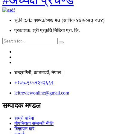
सु.वि.द.नं.: १७५७/०७६-७७ (साविक ४४२/०७३-०७४)
प्रकाशक: श्री प्रकृति मिडिया प्रा. लि.
चन्द्रागिरी, काठमाडाैं, नेपाल ।
+९७७-९८५१२४२६६९
leftreviewonline@gmail.com
सम्पादक मण्डल
हाम्रो बारेमा
गोपनियता सम्बन्धी नीति
विज्ञापन बारे