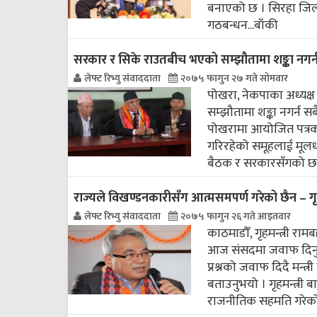
बनाएको छ । सिरहा जिल्ल
गठबन्धन...
बाँकी
सरकार र सिके राउतबीच भएको सम्झौतामा शङ्का नगर्न अ
लेफ्ट रिभ्यु संवाददाता
२०७५ फागुन २७ गते सोमवार
पोखरा, नेकपाका अध्यक्ष 
सम्झौतामा शङ्का नगर्न स
पोखरामा आयोजित पत्रका
गरिरहेको समूहलाई मूलधा
बैठक र सरकारसँगको छ
राज्यले विखण्डनकारीसँग आत्मसमपर्ण गरेको छैन – गृह
लेफ्ट रिभ्यु संवाददाता
२०७५ फागुन २६ गते आइतवार
काठमाडौँ, गृहमन्त्री र
आज संसदमा जवाफ दिनुभ
प्रश्नको जवाफ दिदै मन्
बताउनुभयो । गृहमन्त्री 
राजनीतिक सहमति गरेको 