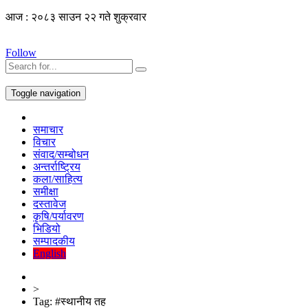
आज : २०८३ साउन २२ गते शुक्रवार
Follow
Toggle navigation
समाचार
विचार
संवाद/सम्बोधन
अन्तर्राष्ट्रिय
कला/साहित्य
समीक्षा
दस्तावेज
कृषि/पर्यावरण
भिडियो
सम्पादकीय
English
>
Tag:
#स्थानीय तह