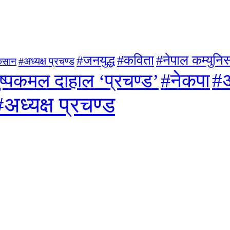
#जनयुद्ध
#कविता
#नेपाल कम्युनिस्
#अध्यक्ष प्रचण्ड
िसान
#अ
#नेकपा
ुष्पकमल दाहाल ‘प्रचण्ड’
#अध्यक्ष प्रचण्ड