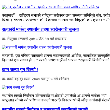
काठमाडौँ । राष्ट्रिय सभाको राष्ट्रिय सरोकार तथा समन्वय समितिले संघ, प्र
थियो । तहगत राज्यसंरचनाको विकासमा समन्वय नाम दिइएको कार्यक्रममा नयाँ संव
सहकारी मार्फत् स्थानीय तहमा स्वरोजगारी सृजना
क. सेसुराम भण्डारी
२०७५ जेठ १५ गते मंगलवार
सहकारीः एक परिचय सहकारी आफ्ना सदस्यहरुको आर्थिक, सामाजिक सांस्कृतिक एवं
दिलाउने एक साधन हो । ” त्यस्तै अर्थशास्त्रीको भाषामा “सहकारी बिचौलियाक
काम चल्या गुन बिर्स्या !
क. कालीबहादुर मल्ल
२०७४ फागुन ५ गते शनिवार
स्थानीय तहकाे निर्वाचन परिणामपछि माओवादी-एमालेकाे आ-आफ्नाे समीक्षा भयाे । 
आफूलाई साेच्याे त्याे परिणाम नआउने भएपछि बिकल्प खाेज्दै जाँदा माओवादी भेटाया
स्थानीय तहको निर्वाचन र समाजवादी क्रान्तिको तयारी