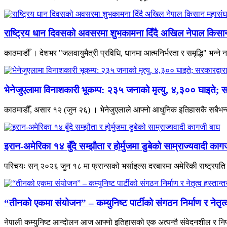
राष्ट्रिय धान दिवसको अवसरमा शुभकामना दिँदै अखिल नेपाल किसान म
काठमाडौँ । देशभर "जलवायुमैत्री प्रविधि, धानमा आत्मनिर्भरता र समृद्धि" भन्
भेनेजुएलामा विनाशकारी भूकम्प: २३५ जनाको मृत्यु, ४,३०० घाइते; स
काठमाडौँ, असार १२ (जुन २६) । भेनेजुएलाले आफ्नो आधुनिक इतिहासकै सबैभन्दा 
इरान-अमेरिका १४ बुँदे सम्झौता र होर्मुजमा डुबेको साम्राज्यवादी काग
परिचयः सन् २०२६ जुन १८ मा फ्रान्सको भर्साइल्स दरबारमा अमेरिकी राष्ट्रपति डो
“तीनको एकमा संयोजन” – कम्युनिष्ट पार्टीको संगठन निर्माण र नेतृ
नेपाली कम्युनिष्ट आन्दोलन आज आफ्नो इतिहासको एक अत्यन्तै संवेदनशील र निर