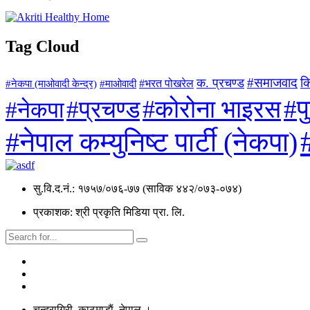
Tag Cloud
#समाजवाद
क
क. प्रचण्ड
#माओवादी
#भरत पोखरेल
#नेकपा (माओवादी केन्द्र)
#प
#कोरोना भाइरस
#प्रचण्ड
#नेकपा
#नेपाल कम्युनिष्ट पार्टी (नेकपा)
सु.वि.द.नं.: १७५७/०७६-७७ (साविक ४४२/०७३-०७४)
प्रकाशक: श्री प्रकृति मिडिया प्रा. लि.
चन्द्रागिरी, काठमाडाैं, नेपाल ।