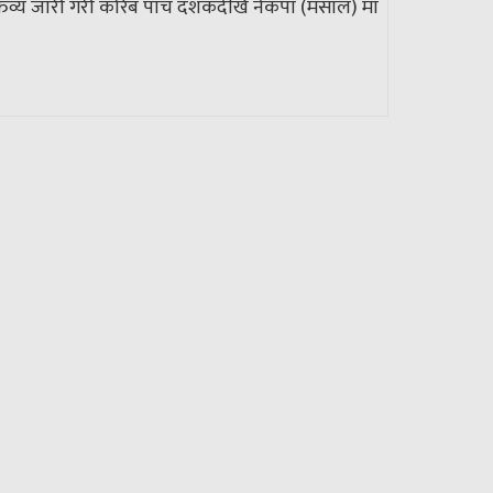
क्तव्य जारी गरी करिब पाँच दशकदेखि नेकपा (मसाल) मा