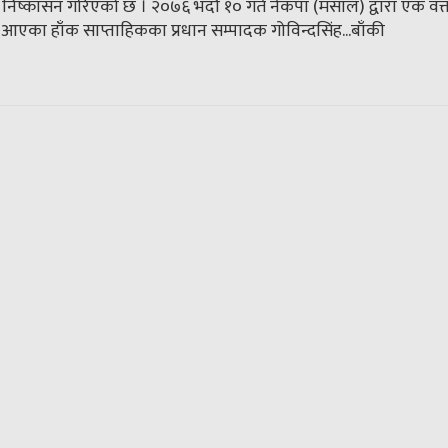
ाट निष्कासन गरिएको छ । २०७६ भदौ १० गते नेकपा (मसाल) द्वारा एक व
ै आएका हाँक साप्ताहिकका प्रधान सम्पादक गोविन्दसिंह...
बाँकी