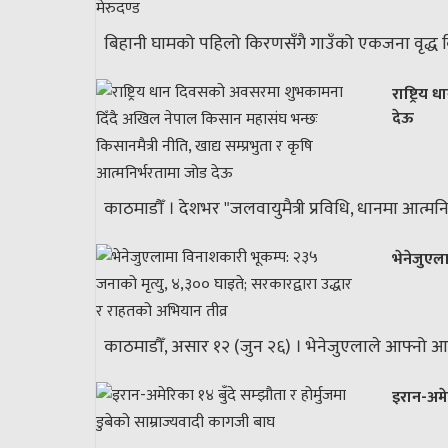
बिहानी घामको पहिलो किरणसँगै गाउँको एकजना वृद्ध क
राष्ट्रि
देऊ
काठमाडौँ । देशभर "जलवायुमैत्री प्रविधि, धानमा आत्मनि
भेनेजुएल
काठमाडौँ, असार १२ (जुन २६) । भेनेजुएलाले आफ्नो आध
इरान-अमेर