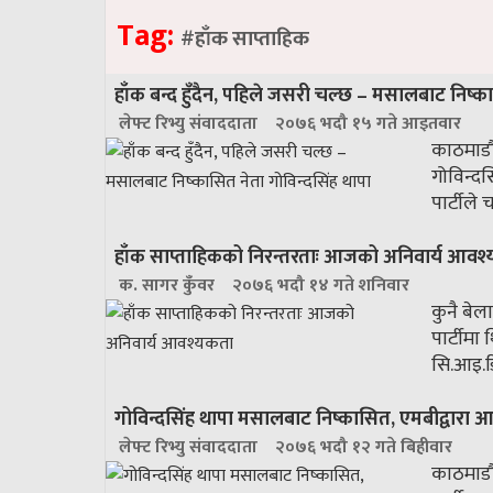
Tag:
#हाँक साप्ताहिक
हाँक बन्द हुँदैन, पहिले जसरी चल्छ – मसालबाट निष्का
लेफ्ट रिभ्यु संवाददाता
२०७६ भदौ १५ गते आइतवार
काठमाडौँ
गोविन्दस
पार्टीले
हाँक साप्ताहिकको निरन्तरताः आजको अनिवार्य आवश
क. सागर कुँवर
२०७६ भदौ १४ गते शनिवार
कुनै बेल
पार्टीमा
सि.आइ.ड
गोविन्दसिंह थापा मसालबाट निष्कासित, एमबीद्वारा आ
लेफ्ट रिभ्यु संवाददाता
२०७६ भदौ १२ गते बिहीवार
काठमाडौँ