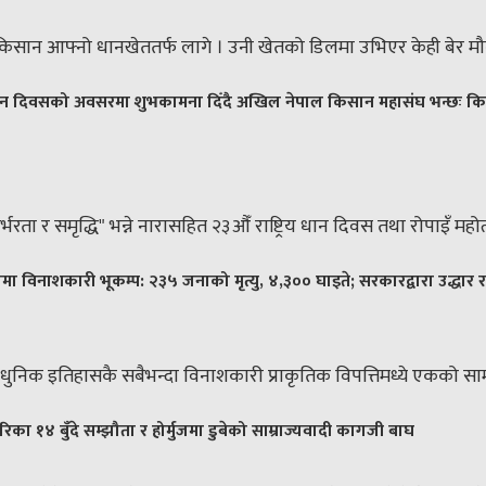
िसान आफ्नो धानखेततर्फ लागे । उनी खेतको डिलमा उभिएर केही बेर मौन 
य धान दिवसको अवसरमा शुभकामना दिँदै अखिल नेपाल किसान महासंघ भन्छः किसानम
र्भरता र समृद्धि" भन्ने नारासहित २३औँ राष्ट्रिय धान दिवस तथा रोपाइँ 
ामा विनाशकारी भूकम्प: २३५ जनाको मृत्यु, ४,३०० घाइते; सरकारद्वारा उद्धार 
ुनिक इतिहासकै सबैभन्दा विनाशकारी प्राकृतिक विपत्तिमध्ये एकको सामन
िका १४ बुँदे सम्झौता र होर्मुजमा डुबेको साम्राज्यवादी कागजी बाघ