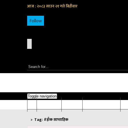
आज : २०८३ साउन २१ गते बिहीवार
Follow
Toggle navigation
समाचार
विचार
संवाद/सम्बोधन
अन
>
Tag:
#हाँक साप्ताहिक