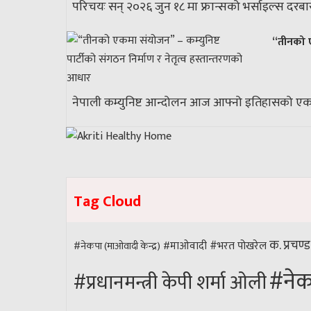
परिचयः सन् २०२६ जुन १८ मा फ्रान्सको भर्साइल्स दरबारमा 
“तीनको ए
नेपाली कम्युनिष्ट आन्दोलन आज आफ्नो इतिहासको एक अ
Tag Cloud
क. प्रचण्ड
#भरत पोखरेल
#नेकपा (माओवादी केन्द्र)
#माओवादी
#नेक
#प्रधानमन्त्री केपी शर्मा ओली