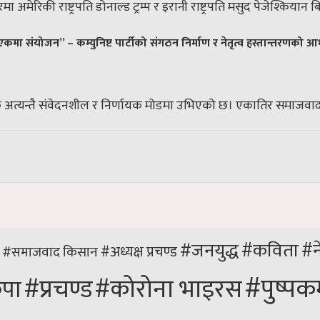
अमेरिकी राष्ट्रपति डोनाल्ड ट्रम्प र इरानी राष्ट्रपति मसुद पेजेश्कियान बि
कमा संयोजन” – कम्युनिष्ट पार्टीको संगठन निर्माण र नेतृत्व हस्तान्तरणको 
त्यन्तै संवेदनशील र निर्णायक मोडमा उभिएको छ। एकातिर समाजवादको आ
#जनयुद्ध
#कविता
#न
#अध्यक्ष प्रचण्ड
किसान
#समाजवाद
#पुष्पक
#कोरोना भाइरस
#प्रचण्ड
पा