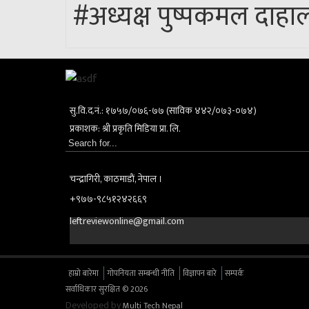
#अध्यक्ष पुष्पकमल दाहाल 
सु.वि.द.नं.: १७५७/०७६-७७ (साविक ४४२/०७३-०७४)
प्रकाशक: श्री प्रकृति मिडिया प्रा. लि.
चन्द्रागिरी, काठमाडाैं, नेपाल ।
+९७७-९८५१२४२६६९
leftreviewonline@gmail.com
हाम्रो बारेमा
गोपनियता सम्बन्धी नीति
विज्ञापन बारे
सम्पर्क
सर्वाधिकार सुरक्षित © 2026
Developed by
Multi Tech Nepal