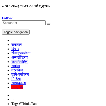
आज : २०८३ साउन २२ गते शुक्रवार
Follow
Toggle navigation
समाचार
विचार
संवाद/सम्बोधन
अन्तर्राष्ट्रिय
कला/साहित्य
समीक्षा
दस्तावेज
कृषि/पर्यावरण
भिडियो
सम्पादकीय
English
>
Tag:
#Think-Tank