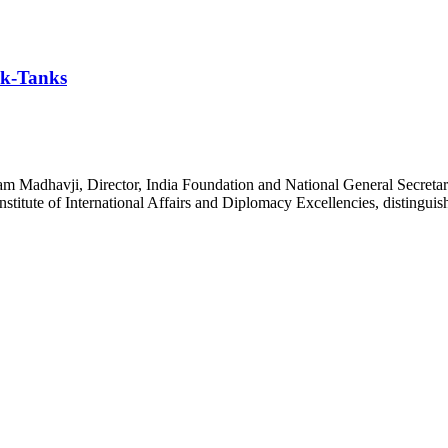
nk-Tanks
m Madhavji, Director, India Foundation and National General Secretary 
ute of International Affairs and Diplomacy Excellencies, distinguished