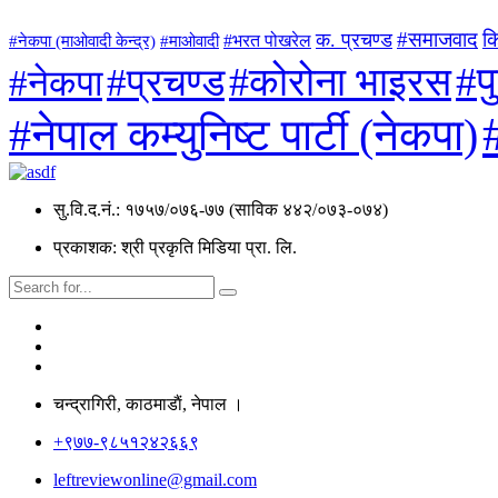
#समाजवाद
क
क. प्रचण्ड
#माओवादी
#भरत पोखरेल
#नेकपा (माओवादी केन्द्र)
#प
#कोरोना भाइरस
#प्रचण्ड
#नेकपा
#नेपाल कम्युनिष्ट पार्टी (नेकपा)
सु.वि.द.नं.: १७५७/०७६-७७ (साविक ४४२/०७३-०७४)
प्रकाशक: श्री प्रकृति मिडिया प्रा. लि.
चन्द्रागिरी, काठमाडाैं, नेपाल ।
+९७७-९८५१२४२६६९
leftreviewonline@gmail.com