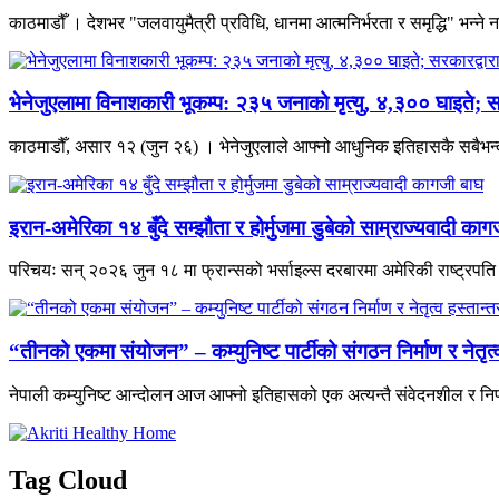
काठमाडौँ । देशभर "जलवायुमैत्री प्रविधि, धानमा आत्मनिर्भरता र समृद्धि" भन्
भेनेजुएलामा विनाशकारी भूकम्प: २३५ जनाको मृत्यु, ४,३०० घाइते; स
काठमाडौँ, असार १२ (जुन २६) । भेनेजुएलाले आफ्नो आधुनिक इतिहासकै सबैभन्दा 
इरान-अमेरिका १४ बुँदे सम्झौता र होर्मुजमा डुबेको साम्राज्यवादी काग
परिचयः सन् २०२६ जुन १८ मा फ्रान्सको भर्साइल्स दरबारमा अमेरिकी राष्ट्रपति डो
“तीनको एकमा संयोजन” – कम्युनिष्ट पार्टीको संगठन निर्माण र नेतृ
नेपाली कम्युनिष्ट आन्दोलन आज आफ्नो इतिहासको एक अत्यन्तै संवेदनशील र निर
Tag Cloud