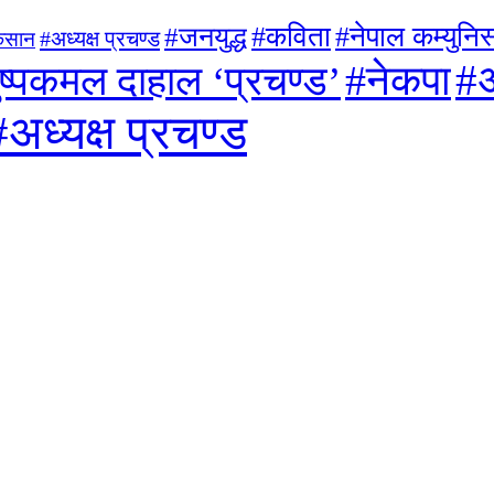
#जनयुद्ध
#कविता
#नेपाल कम्युनिस्
#अध्यक्ष प्रचण्ड
िसान
#अ
#नेकपा
ुष्पकमल दाहाल ‘प्रचण्ड’
#अध्यक्ष प्रचण्ड