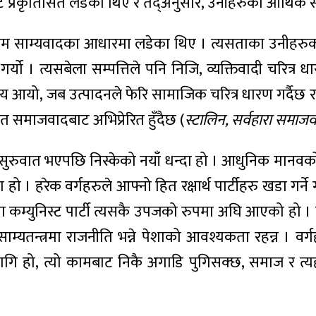
्गबाट प्रकृतिसित लडेका थिए र तद्अनुसार, उनीहरुका आर्थिक स
िम साम्यवादका आधारमा लडेका थिए । त्यसताका उनीहरुको स
श गर्यो । त्यसबेला सम्पत्तिले पनि निजि, व्यक्तिवादी चरित्
आयो, जब उत्पादनले फेरि सामाजिक चरित्र धारण गर्दैछ र त्य
त समाजवादबाट अभिप्रेरित हुँदैछ (
स्टालिन, सर्वहारा समाज
को सुरुवात भएपछि निस्केको नयाँ धन्दा हो । आधुनिक मानवक
ा हो । हरेक वर्गहरुले आफ्नो हित रक्षार्थ पार्टीहरु खडा गर्ने
ा कम्युनिस्ट पार्टी त्यसकै उपजको रुपमा अघि आएको हो । वर्ग
ाम्यतन्त्रमा राजनीति भन्ने पेशाको आवश्यकता रहन्न । वर्गहर
ि हो, त्यो कामबाट निकै अगाडि पुगिसक्छ, समाज र त्यहाँ प