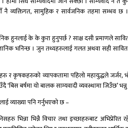
छैन । हामी सिधै साम्यवादमा जान सक्छौं । साम्यवाद न त कुन
ीँ नै व्यक्तिगत, सामुहिक र सार्वजनिक तहमा सम्भव छ
ैज्ञानिक हुनलाई के के कुरा हुनुपर्छ ? साक्ष दसी प्रमाणले साव
वैज्ञानिक भनिन्छ । जुन तथ्यहरुलाई गलत अथवा सही सावित ग
रु र कृषकहरुको व्यापकतामा पहिलो महायुद्धले जर्जर, भ
दै ‘बिस बर्षमा यो बालक साम्यवादी व्यवस्थामा जिउँछ’ भन्न
ाई व्याख्या पनि गर्नुभएको छ –
निसहरु भिन्ना भिन्नै विचार तथा इच्छाहरुबाट अभिप्रेरित 