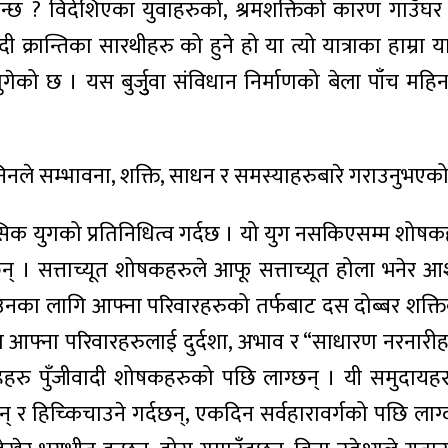
न्छ ? विदेशिएका युवाहरुको, श्रमशक्तिको कारण गाउ
ान्तिका सारथीहरु को हुने हो या त्यो यात्राका हाम्रा या
ुगेको छ । यस बुर्जुुवा संविधान निर्माणको बेला पाँच महिना
ेनिनले सम्भावना, शक्ति, साधन र समस्याहरुबारे गराउनुभए
ासिक युगको प्रतिनिधित्व गर्दछ । यो युग नसकिएसम्म शोषकह
ग्दछन् । सत्ताच्यूत शोषकहरुले आफू सत्ताच्यूत होला भनेर
र्काउनका लागि आफ्ना परिवारहरुको तर्फबाट दस दोब्बर श
ा आफ्ना परिवारहरुलाई दुर्दशा, अभाव र “साधारण नरनारी
ूहहरु पुँजीवादी शोषकहरुको पछि लाग्छन् । यी समुदायह
 र हिच्किचाउने गर्दछन्, एकदिन सर्वहारावर्गको पछि लाग्दछ