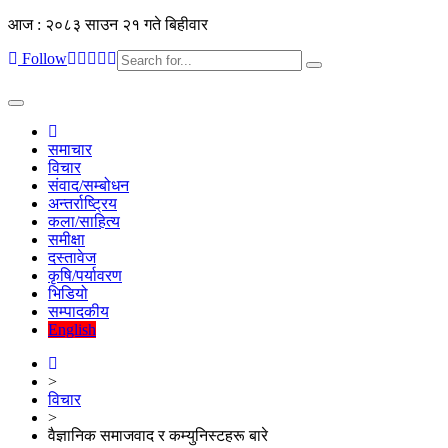
आज : २०८३ साउन २१ गते बिहीवार
Follow
Toggle
navigation
समाचार
विचार
संवाद/सम्बोधन
अन्तर्राष्ट्रिय
कला/साहित्य
समीक्षा
दस्तावेज
कृषि/पर्यावरण
भिडियो
सम्पादकीय
English
>
विचार
>
वैज्ञानिक समाजवाद र कम्युनिस्टहरू बारे