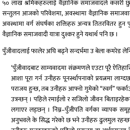
५० लाख श्रमिकहरुलाई वैज्ञानिक समाजवादले कसरी छु
सन्तुलन आजको परिवेशमा, अवस्थामा वैज्ञानिक समाजवादी क्र
अवस्थामा वर्ग संघर्षका शक्तिहरु अन्यत्र तितरवितर हुन प
वैज्ञानिक समाजवादी यात्रा दुश्कर हुने यथार्थ पनि छ ।
पुँजीवादलाई फालेर अघि बढ्ने सन्दर्भमा उ बेला कमरेड ल
‘पुँजीवादबाट साम्यवादमा संक्रमणले एउटा पूरै ऐतिह
आशा पूरा गर्न उनीहरु पूनर्स्थापनाको प्रयत्नमा ला
पराजय हुन्छ, तब उनीहरु आफ्नो गुमेको “स्वर्ग” फ
उत्रन्छन् । पहिले रमाईलो र सजिलो जीवन बिताइरहेक
लगाएर लड्छन् । निम्न–पुँजीपति वर्गका व्यापक सम
अनुभवले के सिद्ध गरेको छ भने उनीहरु ढुलमुल रहन्छन्