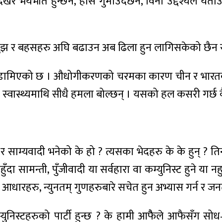
र भयभीत हुन्छन, होस गुमाउँदछन, विना उद्देश्यले यताउत
चबुझ र बहसहरु अघि बढाउन अब ढिला हुन लागिसकेको छैन 
नि डामिएको छ । औधोगीकरणको चरमका कारण चीन र भारतको
स्वास्थ्यमाथि सीधै हमला बोल्छन् । यसको हल कसरी गर्छ 
ी र साम्यवादी भनेको के हो ? त्यसका भेदहरु के के हुन् ? ति
नहुँदा सामन्ती, पुँजीवादी या सर्वहारा वा कम्युनिस्ट हुने या न
 आधारहरु, न्युनतम् गुणहरुबारे सचेत हुन अभ्यास गर्न र ज
युनिस्टहरुको पार्टी हुन्छ ? के हामी आफैैले आफैसँग सोध–ख