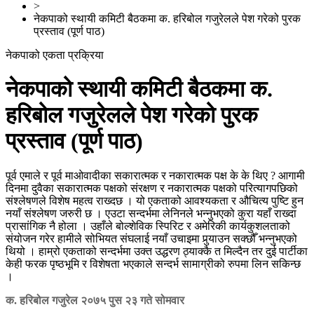
>
नेकपाको स्थायी कमिटी बैठकमा क. हरिबोल गजुरेलले पेश गरेको पुरक
प्रस्ताव (पूर्ण पाठ)
नेकपाको एकता प्रक्रिया
नेकपाको स्थायी कमिटी बैठकमा क.
हरिबोल गजुरेलले पेश गरेको पुरक
प्रस्ताव (पूर्ण पाठ)
पूर्व एमाले र पूर्व माओवादीका सकारात्मक र नकारात्मक पक्ष के के थिए ? आगामी
दिनमा दुवैका सकारात्मक पक्षको संरक्षण र नकारात्मक पक्षको परित्यागपछिको
संश्लेषणले विशेष महत्व राख्दछ । यो एकताको आवश्यकता र औचित्य पुष्टि हुन
नयाँ संश्लेषण जरुरी छ । एउटा सन्दर्भमा लेनिनले भन्नुभएको कुरा यहाँ राख्दा
प्रासांगिक नै होला । उहाँले बोल्शेविक स्पिरिट र अमेरिकी कार्यकुशलताको
संयोजन गरेर हामीले सोभियत संघलाई नयाँ उचाइमा पुर्‍याउन सक्छौँ भन्नुभएको
थियो । हाम्रो एकताको सन्दर्भमा उक्त उद्धरण ठ्याक्कै त मिल्दैन तर दुई पार्टीका
केही फरक पृष्ठभूमि र विशेषता भएकाले सन्दर्भ सामाग्रीको रुपमा लिन सकिन्छ
।
क. हरिबोल गजुरेल
२०७५ पुस २३ गते सोमवार