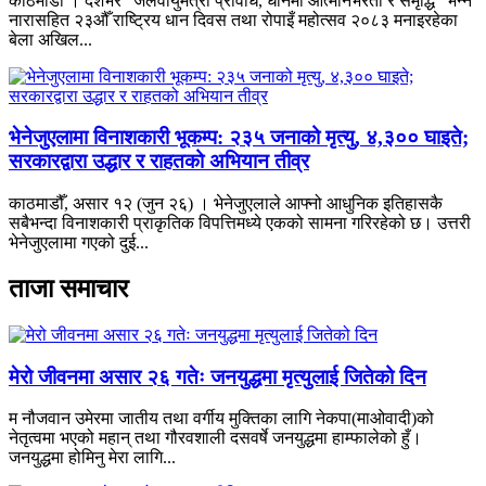
काठमाडौँ । देशभर "जलवायुमैत्री प्रविधि, धानमा आत्मनिर्भरता र समृद्धि" भन्ने
नारासहित २३औँ राष्ट्रिय धान दिवस तथा रोपाइँ महोत्सव २०८३ मनाइरहेका
बेला अखिल...
भेनेजुएलामा विनाशकारी भूकम्प: २३५ जनाको मृत्यु, ४,३०० घाइते;
सरकारद्वारा उद्धार र राहतको अभियान तीव्र
काठमाडौँ, असार १२ (जुन २६) । भेनेजुएलाले आफ्नो आधुनिक इतिहासकै
सबैभन्दा विनाशकारी प्राकृतिक विपत्तिमध्ये एकको सामना गरिरहेको छ। उत्तरी
भेनेजुएलामा गएको दुई...
ताजा समाचार
मेरो जीवनमा असार २६ गतेः जनयुद्धमा मृत्युलाई जितेको दिन
म नौजवान उमेरमा जातीय तथा वर्गीय मुक्तिका लागि नेकपा(माओवादी)को
नेतृत्वमा भएको महान् तथा गौरवशाली दसवर्षे जनयुद्धमा हाम्फालेको हुँ।
जनयुद्धमा होमिनु मेरा लागि...