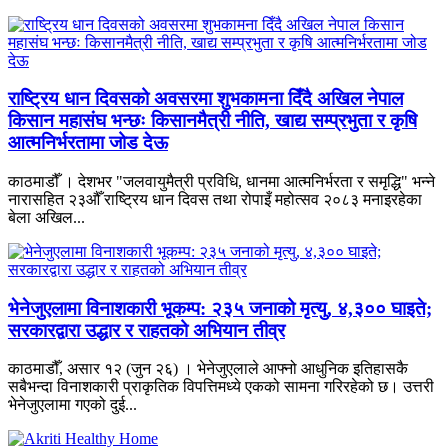
राष्ट्रिय धान दिवसको अवसरमा शुभकामना दिँदै अखिल नेपाल
किसान महासंघ भन्छः किसानमैत्री नीति, खाद्य सम्प्रभुता र कृषि
आत्मनिर्भरतामा जोड देऊ
काठमाडौँ । देशभर "जलवायुमैत्री प्रविधि, धानमा आत्मनिर्भरता र समृद्धि" भन्ने
नारासहित २३औँ राष्ट्रिय धान दिवस तथा रोपाइँ महोत्सव २०८३ मनाइरहेका
बेला अखिल...
भेनेजुएलामा विनाशकारी भूकम्प: २३५ जनाको मृत्यु, ४,३०० घाइते;
सरकारद्वारा उद्धार र राहतको अभियान तीव्र
काठमाडौँ, असार १२ (जुन २६) । भेनेजुएलाले आफ्नो आधुनिक इतिहासकै
सबैभन्दा विनाशकारी प्राकृतिक विपत्तिमध्ये एकको सामना गरिरहेको छ। उत्तरी
भेनेजुएलामा गएको दुई...