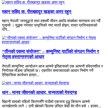
महान सहिद क. रीतबहादुर खड्‌का अमर रहुन्
महान् नेपाली 'जनयुद्ध'ले सवा दशवर्षे जीवन अवधि संघर्षका चरणहरू पार गर्दै
गुजार्‍यो । युद्धमा नराम्रा प्रवृत्तिको नष्ट मात्रै होइन, राम्रा प्रतिभाहरूको
पनि...
“तीनको एकमा संयोजन” – कम्युनिष्ट पार्टीको संगठन निर्माण र
नेतृत्व हस्तान्तरणको आधार
नेपाली कम्युनिष्ट आन्दोलन आज आफ्नो इतिहासको एक अत्यन्तै संवेदनशील र
निर्णायक मोडमा उभिएको छ। एकातिर समाजवादको आधार निर्माण गर्ने
ऐतिहासिक कार्यभार हाम्रा...
धान : मानव जीवनको आधार, सभ्यताको मेरुदण्ड
बिहानी घामको पहिलो किरणसँगै गाउँको एकजना वृद्ध किसान आफ्नो
धानखेततर्फ लागे । उनी खेतको डिलमा उभिएर केही बेर मौन बसे । हल्का...