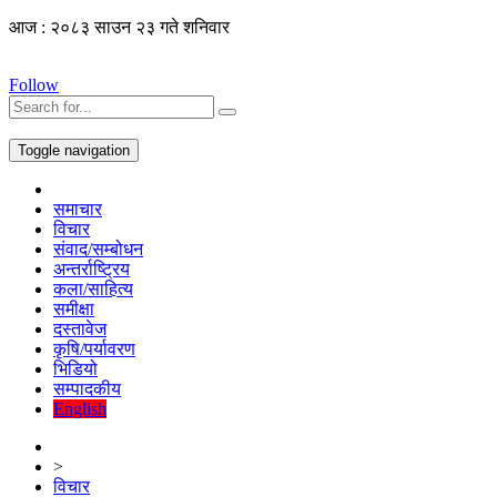
आज : २०८३ साउन २३ गते शनिवार
Follow
Toggle navigation
समाचार
विचार
संवाद/सम्बोधन
अन्तर्राष्ट्रिय
कला/साहित्य
समीक्षा
दस्तावेज
कृषि/पर्यावरण
भिडियो
सम्पादकीय
English
>
विचार