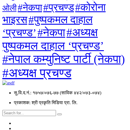
#कोरोना
#प्रचण्ड
#नेकपा
ओली
#पुष्पकमल दाहाल
भाइरस
#अध्यक्ष
#नेकपा
‘प्रचण्ड’
पुष्पकमल दाहाल ‘प्रचण्ड’
#नेपाल कम्युनिष्ट पार्टी (नेकपा)
#अध्यक्ष प्रचण्ड
सु.वि.द.नं.: १७५७/०७६-७७ (साविक ४४२/०७३-०७४)
प्रकाशक: श्री प्रकृति मिडिया प्रा. लि.