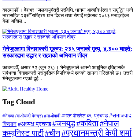
काठमाडौँ । देशभर "जलवायुमैत्री प्रविधि, धानमा आत्मनिर्भरता र समृद्धि" भन्ने
नारासहित २३औँ राष्ट्रिय धान दिवस तथा रोपाइँ महोत्सव २०८३ मनाइरहेका
बेला अखिल...
भेनेजुएलामा विनाशकारी भूकम्प: २३५ जनाको मृत्यु, ४,३०० घाइते;
सरकारद्वारा उद्धार र राहतको अभियान तीव्र
काठमाडौँ, असार १२ (जुन २६) । भेनेजुएलाले आफ्नो आधुनिक इतिहासकै
सबैभन्दा विनाशकारी प्राकृतिक विपत्तिमध्ये एकको सामना गरिरहेको छ। उत्तरी
भेनेजुएलामा गएको दुई...
Tag Cloud
#समाजवाद
क. प्रचण्ड
#माओवादी
#भरत पोखरेल
#नेकपा (माओवादी केन्द्र)
#जनयुद्ध
#कविता
#नेपाल
#अध्यक्ष प्रचण्ड
किसान
#प्रधानमन्त्री केपी शर्मा
कम्युनिस्ट पार्टी
#चीन