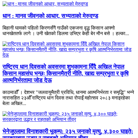
धान : मानव जीवनको आधार, सभ्यताको मेरुदण्ड
बिहानी घामको पहिलो किरणसँगै गाउँको एकजना वृद्ध किसान आफ्नो
धानखेततर्फ लागे । उनी खेतको डिलमा उभिएर केही बेर मौन बसे । हल्का...
राष्ट्रिय धान दिवसको अवसरमा शुभकामना दिँदै अखिल नेपाल
किसान महासंघ भन्छः किसानमैत्री नीति, खाद्य सम्प्रभुता र कृषि
आत्मनिर्भरतामा जोड देऊ
काठमाडौँ । देशभर "जलवायुमैत्री प्रविधि, धानमा आत्मनिर्भरता र समृद्धि" भन्ने
नारासहित २३औँ राष्ट्रिय धान दिवस तथा रोपाइँ महोत्सव २०८३ मनाइरहेका
बेला अखिल...
भेनेजुएलामा विनाशकारी भूकम्प: २३५ जनाको मृत्यु, ४,३०० घाइते;