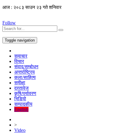
आज : २०८३ साउन २३ गते शनिवार
Follow
Toggle navigation
समाचार
विचार
संवाद/सम्बोधन
अन्तर्राष्ट्रिय
कला/साहित्य
समीक्षा
दस्तावेज
कृषि/पर्यावरण
भिडियो
सम्पादकीय
English
>
Video