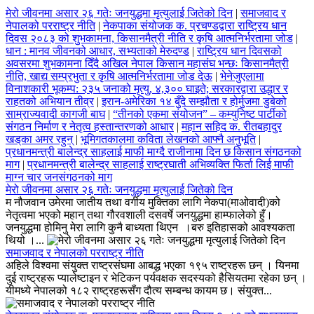
मेरो जीवनमा असार २६ गतेः जनयुद्धमा मृत्युलाई जितेको दिन
|
समाजवाद र
नेपालको परराष्ट्र नीति
|
नेकपाका संयोजक क. प्रचण्डद्वारा राष्ट्रिय धान
दिवस २०८३ को शुभकामना, किसानमैत्री नीति र कृषि आत्मनिर्भरतामा जोड
|
धान : मानव जीवनको आधार, सभ्यताको मेरुदण्ड
|
राष्ट्रिय धान दिवसको
अवसरमा शुभकामना दिँदै अखिल नेपाल किसान महासंघ भन्छः किसानमैत्री
नीति, खाद्य सम्प्रभुता र कृषि आत्मनिर्भरतामा जोड देऊ
|
भेनेजुएलामा
विनाशकारी भूकम्प: २३५ जनाको मृत्यु, ४,३०० घाइते; सरकारद्वारा उद्धार र
राहतको अभियान तीव्र
|
इरान-अमेरिका १४ बुँदे सम्झौता र होर्मुजमा डुबेको
साम्राज्यवादी कागजी बाघ
|
“तीनको एकमा संयोजन” – कम्युनिष्ट पार्टीको
संगठन निर्माण र नेतृत्व हस्तान्तरणको आधार
|
महान सहिद क. रीतबहादुर
खड्‌का अमर रहुन्
|
भूमिगतकालमा कविता लेखनको आफ्नै अनुभूति
|
प्रधानमन्त्री बालेन्द्र साहलाई माफी माग्दै राजीनामा दिन छ किसान संगठनको
माग
|
प्रधानमन्त्री बालेन्द्र साहलाई राष्ट्रघाती अभिव्यक्ति फिर्ता लिई माफी
माग्न चार जनसंगठनको माग
मेरो जीवनमा असार २६ गतेः जनयुद्धमा मृत्युलाई जितेको दिन
म नौजवान उमेरमा जातीय तथा वर्गीय मुक्तिका लागि नेकपा(माओवादी)को
नेतृत्वमा भएको महान् तथा गौरवशाली दसवर्षे जनयुद्धमा हाम्फालेको हुँ।
जनयुद्धमा होमिनु मेरा लागि कुनै बाध्यता थिएन ।बरु इतिहासको आवश्यकता
थियो ।...
समाजवाद र नेपालको परराष्ट्र नीति
अहिले विश्वमा संयुक्त राष्ट्रसंघमा आबद्ध भएका १९५ राष्ट्रहरू छन् । यिनमा
दुई राष्ट्रहरू प्यालेष्टाइन र भेटिकन पर्यवक्षक सदस्यको हैसियतमा रहेका छन् ।
यीमध्ये नेपालको १८२ राष्ट्रहरूसँग दौत्य सम्बन्ध कायम छ। संयुक्त...