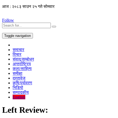
आज : २०८३ साउन २५ गते सोमवार
Follow
Toggle navigation
समाचार
विचार
संवाद/सम्बोधन
अन्तर्राष्ट्रिय
कला/साहित्य
समीक्षा
दस्तावेज
कृषि/पर्यावरण
भिडियो
सम्पादकीय
English
Left Review: