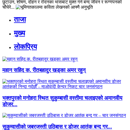
छुटाउन, शोषण, दोहन र रोदनका भासबाट मुक्त गर्न बन्द जीवन र रूग्णपनको
चौघेरे...
ताजा
मुख्य
लाेकप्रिय
महान सहिद क. रीतबहादुर खड्‌का अमर रहुन्
भक्तपुरको मनोहरा स्थित सुकुम्बासी वस्तीमा चलाइएको अमानवीय
डोजर...
सुकुम्वासीको जबरजस्ती उठिबास र डोजर आतंक बन्द गर...