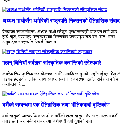
अध्यक्ष माओसँग अमेरिकी राष्ट्रपति निक्सनको ऐतिहासिक संवाद
बैठकका सहभागीहरूः अध्यक्ष माओ त्सेतुङ प्रधानमन्त्री चाउ एन लाई वाङ
हाई–चुङ, परराष्ट्र मन्त्रालयका शिष्टाचार उपप्रमुख तङ वेन–शेङ, भाषा
अनुवादक राष्ट्रपति रिचर्ड निक्सन...
महान् चिनियाँ सर्वहारा सांस्कृतिक क्रान्तिको उद्देश्यबारे
कमरेड चियाङ चिङ जब बोल्नका लागि अगाडि जानुभयो, उहाँलाई पूरा भेलाले
गडगडाहटपूर्ण तालीका साथ स्वागत गर्‍यो । सर्वप्रथम उहाँले सर्वहारा वर्गीय
क्रान्तिकारी...
दशैँकाे सम्बन्धमा एक ऐतिहासिक तथा भाैतिकवादी दृष्टिकोण
वर्षा ऋतुको अन्त्यपछि न जाडो न गर्मीको शरद ऋतुमा नेपाल र भारतमा दशैँ
मनाइन्छ । यस पर्वका अवसरमा विशेषगरी देवी दुर्गाको पूजा...