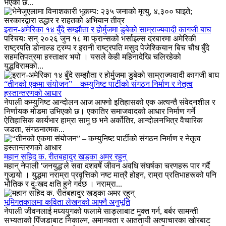
भएको छ...
इरान-अमेरिका १४ बुँदे सम्झौता र होर्मुजमा डुबेको साम्राज्यवादी कागजी बाघ
परिचयः सन् २०२६ जुन १८ मा फ्रान्सको भर्साइल्स दरबारमा अमेरिकी
राष्ट्रपति डोनाल्ड ट्रम्प र इरानी राष्ट्रपति मसुद पेजेश्कियान बिच चौध बुँदे
सहमतिपत्रमा हस्ताक्षर भयो । यसले केही महिनादेखि चलिरहेको
युद्धविरामको...
“तीनको एकमा संयोजन” – कम्युनिष्ट पार्टीको संगठन निर्माण र नेतृत्व
हस्तान्तरणको आधार
नेपाली कम्युनिष्ट आन्दोलन आज आफ्नो इतिहासको एक अत्यन्तै संवेदनशील र
निर्णायक मोडमा उभिएको छ। एकातिर समाजवादको आधार निर्माण गर्ने
ऐतिहासिक कार्यभार हाम्रा सामु छ भने अर्कोतिर, आन्दोलनभित्र वैचारिक
जडता, संगठनात्मक...
महान सहिद क. रीतबहादुर खड्‌का अमर रहुन्
महान् नेपाली 'जनयुद्ध'ले सवा दशवर्षे जीवन अवधि संघर्षका चरणहरू पार गर्दै
गुजार्‍यो । युद्धमा नराम्रा प्रवृत्तिको नष्ट मात्रै होइन, राम्रा प्रतिभाहरूको पनि
भौतिक र दुःखद क्षति हुने गर्दछ । नराम्रा...
भूमिगतकालमा कविता लेखनको आफ्नै अनुभूति
नेपाली जीवनलाई मध्ययुगको फलामे साङ्लाबाट मुक्त गर्न, बर्बर सामन्ती
सभ्यताको पिँजडाबाट निकाल्न, अमानवता र आततायी अत्याचारका खोरबाट