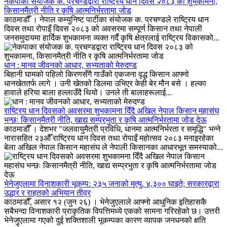
नेकपाका संयोजक क. प्रचण्डद्वारा राष्ट्रिय धान दिवस २०८३ को शुभकामना,
किसानमैत्री नीति र कृषि आत्मनिर्भरतामा जोड
काठमाडौँ । नेपाल कम्युनिष्ट पार्टीका संयोजक क. प्रचण्डले राष्ट्रिय धान
दिवस तथा रोपाइँ दिवस २०८३ को अवसरमा सम्पूर्ण किसान तथा नेपाली
जनसमुदायमा हार्दिक शुभकामना व्यक्त गर्दै कृषि क्षेत्रलाई राष्ट्रिय विकासको...
धान : मानव जीवनको आधार, सभ्यताको मेरुदण्ड
बिहानी घामको पहिलो किरणसँगै गाउँको एकजना वृद्ध किसान आफ्नो
धानखेततर्फ लागे । उनी खेतको डिलमा उभिएर केही बेर मौन बसे । हल्का
हावाले हरिया बाला हल्लाउँदै थियो। उनले ती बालाहरूलाई...
राष्ट्रिय धान दिवसको अवसरमा शुभकामना दिँदै अखिल नेपाल किसान महासंघ
भन्छः किसानमैत्री नीति, खाद्य सम्प्रभुता र कृषि आत्मनिर्भरतामा जोड देऊ
काठमाडौँ । देशभर "जलवायुमैत्री प्रविधि, धानमा आत्मनिर्भरता र समृद्धि" भन्ने
नारासहित २३औँ राष्ट्रिय धान दिवस तथा रोपाइँ महोत्सव २०८३ मनाइरहेका
बेला अखिल नेपाल किसान महासंघ ले नेपाली किसानका आधारभूत समस्याको...
भेनेजुएलामा विनाशकारी भूकम्प: २३५ जनाको मृत्यु, ४,३०० घाइते; सरकारद्वारा
उद्धार र राहतको अभियान तीव्र
काठमाडौँ, असार १२ (जुन २६) । भेनेजुएलाले आफ्नो आधुनिक इतिहासकै
सबैभन्दा विनाशकारी प्राकृतिक विपत्तिमध्ये एकको सामना गरिरहेको छ। उत्तरी
भेनेजुएलामा गएको दुई शक्तिशाली भूकम्पका कारण व्यापक जनधनको क्षति