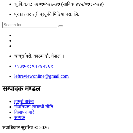
सु.वि.द.नं.: १७५७/०७६-७७ (साविक ४४२/०७३-०७४)
प्रकाशक: श्री प्रकृति मिडिया प्रा. लि.
चन्द्रागिरी, काठमाडाैं, नेपाल ।
+९७७-९८५१२४२६६९
leftreviewonline@gmail.com
सम्पादक मण्डल
हाम्रो बारेमा
गोपनियता सम्बन्धी नीति
विज्ञापन बारे
सम्पर्क
सर्वाधिकार सुरक्षित © 2026