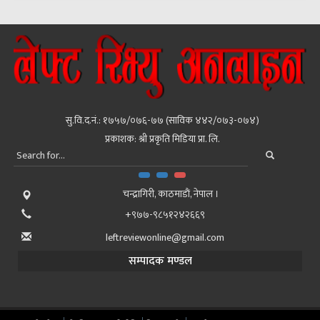
सु.वि.द.नं.: १७५७/०७६-७७ (साविक ४४२/०७३-०७४)
प्रकाशक: श्री प्रकृति मिडिया प्रा. लि.
चन्द्रागिरी, काठमाडाैं, नेपाल ।
+९७७-९८५१२४२६६९
leftreviewonline@gmail.com
सम्पादक मण्डल