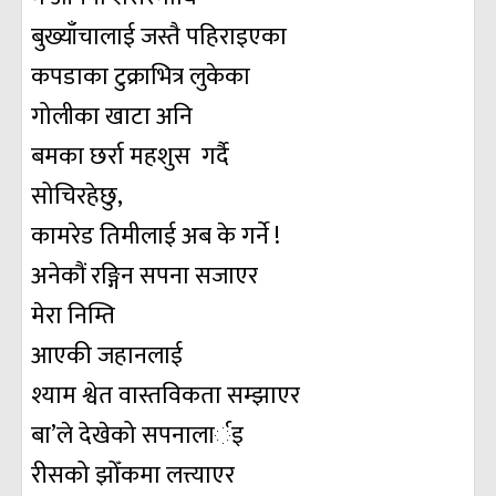
बुख्याँचालाई जस्तै पहिराइएका
कपडाका टुक्राभित्र लुकेका
गोलीका खाटा अनि
बमका छर्रा महशुस गर्दै
सोचिरहेछु,
कामरेड तिमीलाई अब के गर्ने !
अनेकौं रङ्गिन सपना सजाएर
मेरा निम्ति
आएकी जहानलाई
श्याम श्वेत वास्तविकता सम्झाएर
बा’ले देखेको सपनालार्इ
रीसको झोँकमा लत्त्याएर