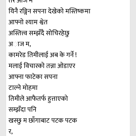
तर आज म
यिनै रङ्गिन सपना देखेको मस्तिष्कमा
आफ्नो श्याम श्वेत
अस्तित्त्व सम्झँदै सोचिरहेछु
अाज म,
कामरेड तिमीलाई अब के गर्ने !
मलाई विचारको तन्ना ओडाएर
आफ्ना फाटेका सपना
टाल्ने मोहमा
तिमीले आफैतर्फ हुत्ताएको
सम्झँदा पनि
खस्छु म छाँगाबाट पटक पटक
र,