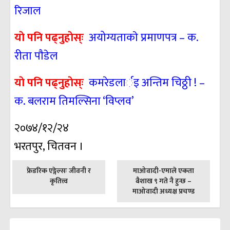
रिजाल
याे पनि पढ्नुहाेस्ः
अयोग्यताकाे प्रमाणपत्र – क.
रीता पाैडेल
याे पनि पढ्नुहाेस्ः
कमरेडलार्इ अन्तिम चिठ्ठी ! –
क. बलराम तिमल्सिना ‘विप्लव’
२०७४/१२/२४
भरतपुर, चितवन ।
पछिल्लाे
अघिल्लाे
फ्रेडरिक एङ्गेल्सः जीवनी र
माओवादी-एमाले एकता
-
-
कृतित्त्व
बैशाख ९ गते नै हुन्छ –
माओवादी अध्यक्ष प्रचण्ड