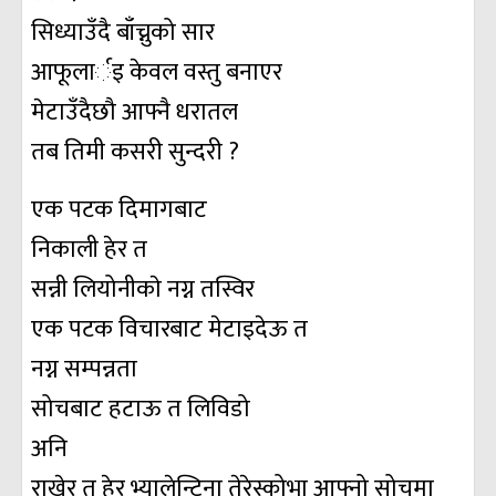
सिध्याउँदै बाँच्नुको सार
आफूलार्इ केवल वस्तु बनाएर
मेटाउँदैछौ आफ्नै धरातल
तब तिमी कसरी सुन्दरी ?
एक पटक दिमागबाट
निकाली हेर त
सन्नी लियोनीकाे नग्न तस्विर
एक पटक विचारबाट मेटाइदेऊ त
नग्न सम्पन्नता
सोचबाट हटाऊ त लिविडो
अनि
राखेर त हेर भ्यालेन्टिना तेरेस्कोभा आफ्नो सोचमा