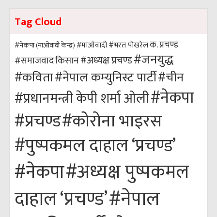
Tag Cloud
क. प्रचण्ड
#भरत पोखरेल
#नेकपा (माओवादी केन्द्र)
#माओवादी
#जनयुद्ध
#अध्यक्ष प्रचण्ड
किसान
#समाजवाद
#कविता
#नेपाल कम्युनिस्ट पार्टी
#चीन
#नेकपा
#प्रधानमन्त्री केपी शर्मा ओली
#कोरोना भाइरस
#प्रचण्ड
#पुष्पकमल दाहाल ‘प्रचण्ड’
#अध्यक्ष पुष्पकमल
#नेकपा
#नेपाल
दाहाल ‘प्रचण्ड’