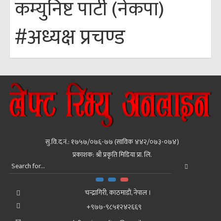
कम्युनिष्ट पार्टी (नेकपा)
#अध्यक्ष प्रचण्ड
सु.वि.द.नं.: १७५७/०७६-७७ (साविक ४४२/०७३-०७४)
प्रकाशक: श्री प्रकृति मिडिया प्रा. लि.
चन्द्रागिरी, काठमाडाैं, नेपाल ।
+९७७-९८५१२४२६६९