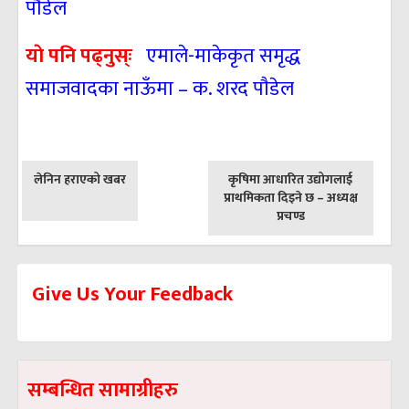
पाैडेल
याे पनि पढ्नुस्ः
एमाले-माकेकृत समृद्ध
समाजवादका नाऊँमा – क. शरद पाैडेल
पछिल्लाे
अघिल्लाे
लेनिन हराएको खबर
कृषिमा आधारित उद्योगलाई
-
-
प्राथमिकता दिइने छ – अध्यक्ष
प्रचण्ड
Give Us Your Feedback
सम्बन्धित सामाग्रीहरु