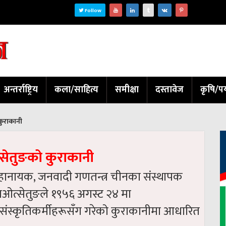
Follow
अन्तर्राष्ट्रिय
कला/साहित्य
समीक्षा
दस्तावेज
कृषि/पर
 कुराकानी
त्सेतुङको कुराकानी
ा महानायक, जनवादी गणतन्त्र चीनका संस्थापक
. माओत्सेतुङले १९५६ अगस्ट २४ मा
वार संस्कृतिकर्मीहरूसँग गरेको कुराकानीमा आधारित