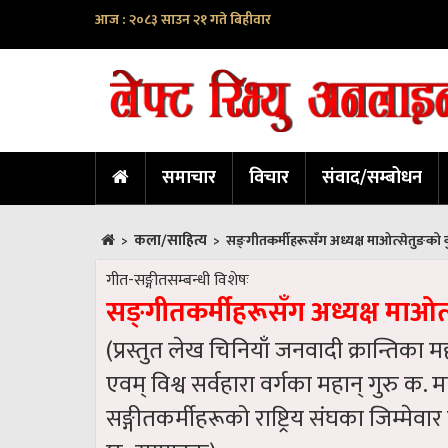
आज : २०८३ साउन २१ गते बिहीवार
समाचार
विचार
संवाद/सम्बोधन
कला/साहित्य
>
>
सङ्‌‌गीतकर्मीहरूसँग अध्यक्ष माओत्सेतुङको
गीत-स‌ङ्गीतसम्बन्धी विशेषः
सङ्‌‌गीतकर्मीहरूसँग अध्यक्ष माओ
(प्रस्तुत लेख चिनियाँ जनवादी क्रान्तिक
एवम् विश्व सर्वहारा वर्गका महान्‌ गुरु क
सङ्गीतकर्मीहरूको राष्ट्रिय संघका जिम्मे