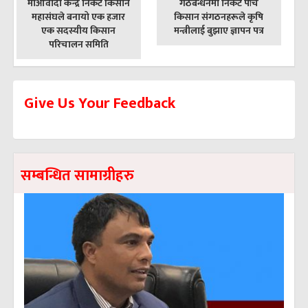
पछिल्लाे
अघिल्लाे
माओवादी केन्द्र निकट किसान
गठबन्धनमा निकट पाँच
-
-
महासंघले बनायो एक हजार
किसान संगठनहरूले कृषि
एक सदस्यीय किसान
मन्त्रीलाई बुझाए ज्ञापन पत्र
परिचालन समिति
Give Us Your Feedback
सम्बन्धित सामाग्रीहरु