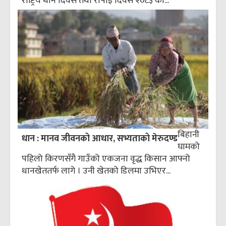
राष्ट्रिय धान दिवस तथा रोपाइँ दिवस २०८३ को...
बिहानी
धान : मानव जीवनको आधार, सभ्यताको मेरुदण्ड
घामको
पहिलो किरणसँगै गाउँको एकजना वृद्ध किसान आफ्नो
धानखेततर्फ लागे । उनी खेतको डिलमा उभिएर...