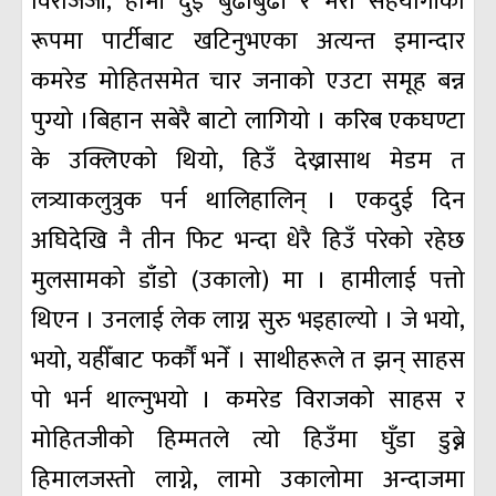
विराजजी, हामी दुई बुढाबुढी र मेरो सहयोगीको
रूपमा पार्टीबाट खटिनुभएका अत्यन्त इमान्दार
कमरेड मोहितसमेत चार जनाको एउटा समूह बन्न
पुग्यो ।बिहान सबेरै बाटो लागियो । करिब एकघण्टा
के उक्लिएको थियो, हिउँ देख्नासाथ मेडम त
लत्र्याकलुत्रुक पर्न थालिहालिन् । एकदुई दिन
अघिदेखि नै तीन फिट भन्दा धेरै हिउँ परेको रहेछ
मुलसामको डाँडो (उकालो) मा । हामीलाई पत्तो
थिएन । उनलाई लेक लाग्न सुरु भइहाल्यो । जे भयो,
भयो, यहीँबाट फर्कौं भनेँ । साथीहरूले त झन् साहस
पो भर्न थाल्नुभयो । कमरेड विराजको साहस र
मोहितजीको हिम्मतले त्यो हिउँमा घुँडा डुब्ने
हिमालजस्तो लाग्ने, लामो उकालोमा अन्दाजमा