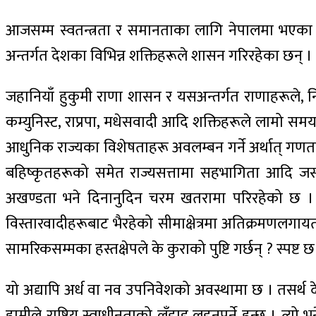
आजसम्म स्वतन्त्रता र समानताका लागि नेपालमा भएका उप
अन्तर्गत देशका विभिन्न शक्तिहरूले शासन गरिरहेका छन् ।
जहानियाँ हुकुमी राणा शासन र यसअन्तर्गत राणाहरूले, नि
कम्युनिस्ट, राप्रपा, मधेसवादी आदि शक्तिहरूले लामो स
आधुनिक राज्यका विशेषताहरू अवलम्बन गर्ने अर्थात् गणतन्त
बहिष्कृतहरूको समेत राज्यसत्तामा सहभागिता आदि जस्ता
अखण्डता भने दिनानुदिन चरम खतरामा परिरहेको छ । 
विस्तारवादीहरूबाट भैरहेको सीमाक्षेत्रमा अतिक्रमणलगाय
सामरिकसम्मका हस्तक्षेपले के कुराको पुष्टि गर्छन् ? स्पष्
यो अद्यापि अर्ध वा नव उपनिवेशको अवस्थामा छ । तसर्थ देश
हामीले राष्ट्रिय स्वाधीनताको लँडाइ लड्नुपर्ने हुन्छ । त्यो