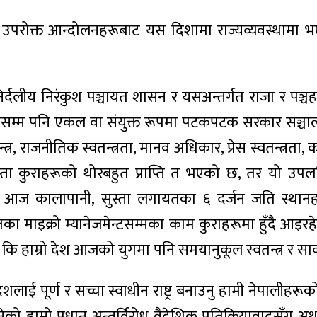
रोक्त आन्दोलनहरूबाट यस दिशामा राज्यव्यवस्थामा भए-ग
र्दलीय निरंकुश पञ्चायत शासन र यसअन्तर्गत राजा र पञ्चह
मयसम्म पनि एकल वा संयुक्त रूपमा पटकपटक सरकार सञ्चालन
्र, राजनीतिक स्वतन्त्रता, मानव अधिकार, प्रेस स्वतन्त्रत
 कुराहरूको थोरबहुत प्राप्ति त भएको छ, तर यो उपलब्धि 
आज कालापानी, सुस्ता लगायतका ६ दर्जन जति स्थानहरू
तका माइक्रो म्यानेजमेन्टसम्मका काम कुराहरूमा हुँदै आइर
ट छ कि हाम्रो देश आजको युगमा पनि समयानुकूल स्वतन्त्र र सार
लाई पूर्ण र सच्चा स्वाधीन राष्ट्र बनाउनु हामी नेपालीहरू
 भनेको हाम्रो प्रधान अन्तर्विरोध वैदेशिक प्रतिक्रियावादसँग 