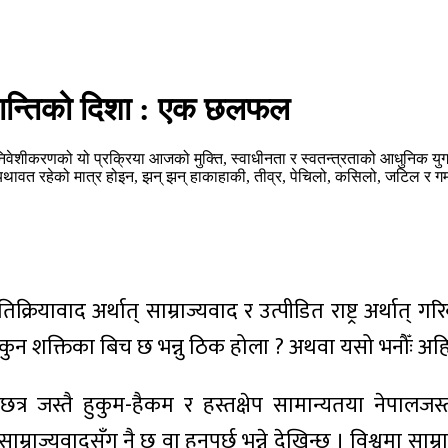
क्रान्तिको दिशा : एक छलफल
शीकरणको यो प्रक्रिया आजको मुक्ति, स्वाधीनता र स्वतन्त्रताको आधुनिक युगस
थावत रहेको मात्र होइन, झन् झन् हाकाहाकी, तीव्र, पेचिलो, कसिलो, जटिल र गम
प्रतिक्रियावाद अर्थात् साम्राज्यवाद र उत्पीडित राष्ट्र अर्थात
ध कुन-कुन शक्तिका बिच छ भन्नु ठिक होला ? अथवा यसो भनौँः अह
त्र जस्तै हुकुम-हैकम र हस्तक्षेप सामान्यतया नेपालजस्
ि साम्राज्यवादसँग नै छ वा हुनुपर्छ भन्ने देखिन्छ । विश्वमा 