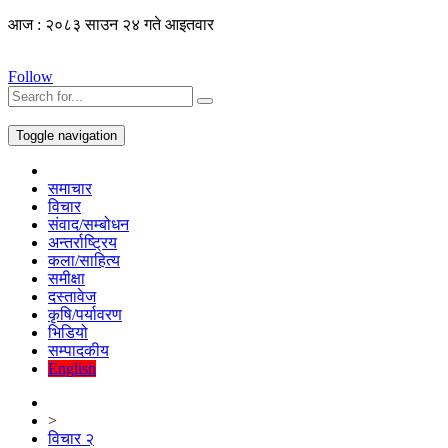
आज : २०८३ साउन २४ गते आइतवार
Follow
Toggle navigation
समाचार
विचार
संवाद/सम्बोधन
अन्तर्राष्ट्रिय
कला/साहित्य
समीक्षा
दस्तावेज
कृषि/पर्यावरण
भिडियो
सम्पादकीय
English
>
विचार २