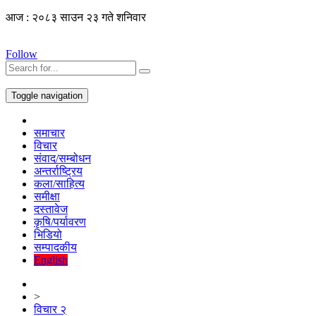
आज : २०८३ साउन २३ गते शनिवार
Follow
Toggle navigation
समाचार
विचार
संवाद/सम्बोधन
अन्तर्राष्ट्रिय
कला/साहित्य
समीक्षा
दस्तावेज
कृषि/पर्यावरण
भिडियो
सम्पादकीय
English
>
विचार २