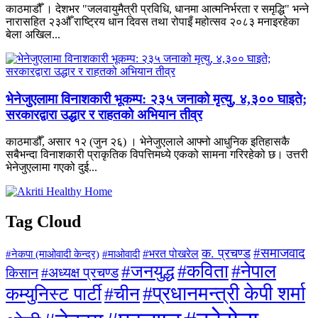
काठमाडौँ । देशभर "जलवायुमैत्री प्रविधि, धानमा आत्मनिर्भरता र समृद्धि" भन्ने
नारासहित २३औँ राष्ट्रिय धान दिवस तथा रोपाइँ महोत्सव २०८३ मनाइरहेका
बेला अखिल...
भेनेजुएलामा विनाशकारी भूकम्प: २३५ जनाको मृत्यु, ४,३०० घाइते;
सरकारद्वारा उद्धार र राहतको अभियान तीव्र
काठमाडौँ, असार १२ (जुन २६) । भेनेजुएलाले आफ्नो आधुनिक इतिहासकै
सबैभन्दा विनाशकारी प्राकृतिक विपत्तिमध्ये एकको सामना गरिरहेको छ। उत्तरी
भेनेजुएलामा गएको दुई...
Tag Cloud
#समाजवाद
क. प्रचण्ड
#माओवादी
#भरत पोखरेल
#नेकपा (माओवादी केन्द्र)
#जनयुद्ध
#कविता
#नेपाल
#अध्यक्ष प्रचण्ड
किसान
#प्रधानमन्त्री केपी शर्मा
कम्युनिस्ट पार्टी
#चीन