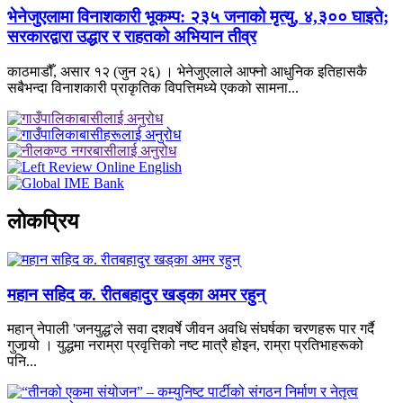
भेनेजुएलामा विनाशकारी भूकम्प: २३५ जनाको मृत्यु, ४,३०० घाइते;
सरकारद्वारा उद्धार र राहतको अभियान तीव्र
काठमाडौँ, असार १२ (जुन २६) । भेनेजुएलाले आफ्नो आधुनिक इतिहासकै
सबैभन्दा विनाशकारी प्राकृतिक विपत्तिमध्ये एकको सामना...
लाेकप्रिय
महान सहिद क. रीतबहादुर खड्‌का अमर रहुन्
महान् नेपाली 'जनयुद्ध'ले सवा दशवर्षे जीवन अवधि संघर्षका चरणहरू पार गर्दै
गुजार्‍यो । युद्धमा नराम्रा प्रवृत्तिको नष्ट मात्रै होइन, राम्रा प्रतिभाहरूको
पनि...