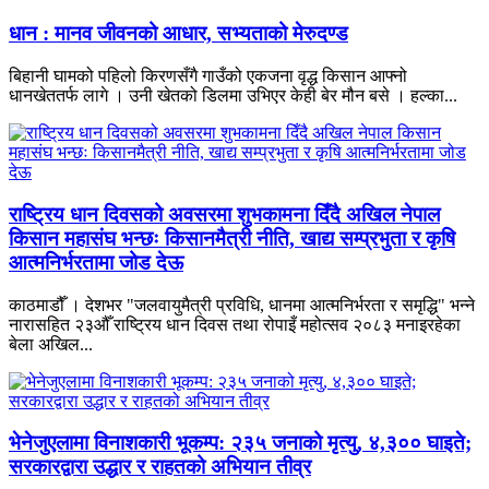
धान : मानव जीवनको आधार, सभ्यताको मेरुदण्ड
बिहानी घामको पहिलो किरणसँगै गाउँको एकजना वृद्ध किसान आफ्नो
धानखेततर्फ लागे । उनी खेतको डिलमा उभिएर केही बेर मौन बसे । हल्का...
राष्ट्रिय धान दिवसको अवसरमा शुभकामना दिँदै अखिल नेपाल
किसान महासंघ भन्छः किसानमैत्री नीति, खाद्य सम्प्रभुता र कृषि
आत्मनिर्भरतामा जोड देऊ
काठमाडौँ । देशभर "जलवायुमैत्री प्रविधि, धानमा आत्मनिर्भरता र समृद्धि" भन्ने
नारासहित २३औँ राष्ट्रिय धान दिवस तथा रोपाइँ महोत्सव २०८३ मनाइरहेका
बेला अखिल...
भेनेजुएलामा विनाशकारी भूकम्प: २३५ जनाको मृत्यु, ४,३०० घाइते;
सरकारद्वारा उद्धार र राहतको अभियान तीव्र