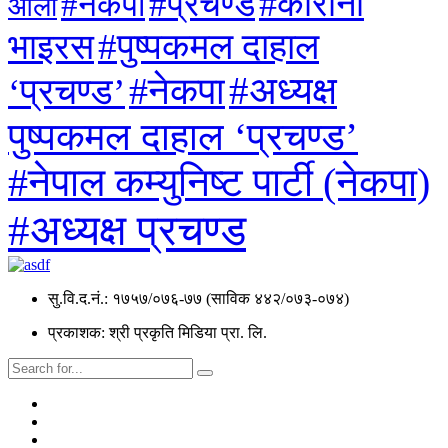
#कोरोना
#प्रचण्ड
#नेकपा
ओली
#पुष्पकमल दाहाल
भाइरस
#अध्यक्ष
#नेकपा
‘प्रचण्ड’
पुष्पकमल दाहाल ‘प्रचण्ड’
#नेपाल कम्युनिष्ट पार्टी (नेकपा)
#अध्यक्ष प्रचण्ड
सु.वि.द.नं.: १७५७/०७६-७७ (साविक ४४२/०७३-०७४)
प्रकाशक: श्री प्रकृति मिडिया प्रा. लि.