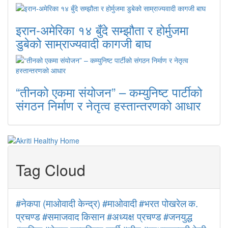
इरान-अमेरिका १४ बुँदे सम्झौता र होर्मुजमा
डुबेको साम्राज्यवादी कागजी बाघ
“तीनको एकमा संयोजन” – कम्युनिष्ट पार्टीको
संगठन निर्माण र नेतृत्व हस्तान्तरणको आधार
Tag Cloud
#नेकपा (माओवादी केन्द्र)
#माओवादी
#भरत पोखरेल
क.
प्रचण्ड
#समाजवाद
किसान
#अध्यक्ष प्रचण्ड
#जनयुद्ध