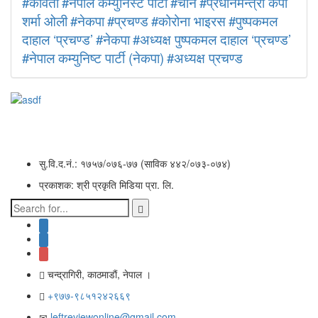
#कविता
#नेपाल कम्युनिस्ट पार्टी
#चीन
#प्रधानमन्त्री केपी
शर्मा ओली
#नेकपा
#प्रचण्ड
#कोरोना भाइरस
#पुष्पकमल
दाहाल ‘प्रचण्ड’
#नेकपा
#अध्यक्ष पुष्पकमल दाहाल ‘प्रचण्ड’
#नेपाल कम्युनिष्ट पार्टी (नेकपा)
#अध्यक्ष प्रचण्ड
सु.वि.द.नं.: १७५७/०७६-७७ (साविक ४४२/०७३-०७४)
प्रकाशक: श्री प्रकृति मिडिया प्रा. लि.
चन्द्रागिरी, काठमाडाैं, नेपाल ।
+९७७-९८५१२४२६६९
leftreviewonline@gmail.com