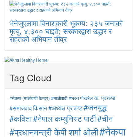
भेनेजुएलामा विनाशकारी भूकम्प: २३५ जनाको
मृत्यु, ४,३०० घाइते; सरकारद्वारा उद्धार र
राहतको अभियान तीव्र
Tag Cloud
क. प्रचण्ड
#माओवादी
#भरत पोखरेल
#नेकपा (माओवादी केन्द्र)
#जनयुद्ध
#अध्यक्ष प्रचण्ड
#समाजवाद
किसान
#कविता
#नेपाल कम्युनिस्ट पार्टी
#चीन
#नेकपा
#प्रधानमन्त्री केपी शर्मा ओली