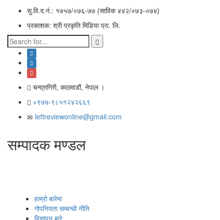
सु.वि.द.नं.: १७५७/०७६-७७ (साविक ४४२/०७३-०७४)
प्रकाशक: श्री प्रकृति मिडिया प्रा. लि.
चन्द्रागिरी, काठमाडाैं, नेपाल ।
+९७७-९८५१२४२६६९
leftreviewonline@gmail.com
सम्पादक मण्डल
हाम्रो बारेमा
गोपनियता सम्बन्धी नीति
विज्ञापन बारे