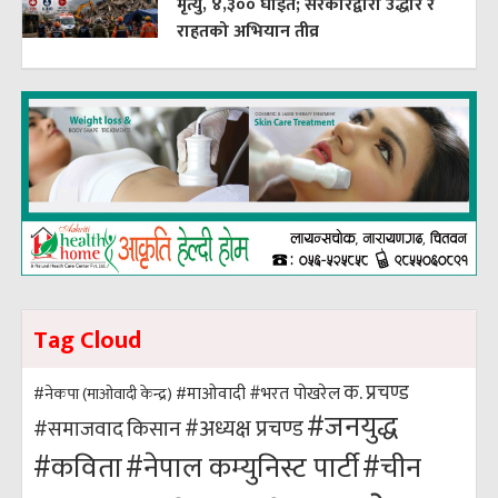
मृत्यु, ४,३०० घाइते; सरकारद्वारा उद्धार र
राहतको अभियान तीव्र
Tag Cloud
क. प्रचण्ड
#भरत पोखरेल
#नेकपा (माओवादी केन्द्र)
#माओवादी
#जनयुद्ध
#अध्यक्ष प्रचण्ड
किसान
#समाजवाद
#कविता
#नेपाल कम्युनिस्ट पार्टी
#चीन