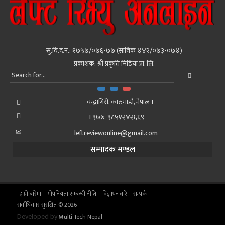
सु.वि.द.नं.: १७५७/०७६-७७ (साविक ४४२/०७३-०७४)
प्रकाशक: श्री प्रकृति मिडिया प्रा. लि.
चन्द्रागिरी, काठमाडाैं, नेपाल ।
+९७७-९८५१२४२६६९
leftreviewonline@gmail.com
सम्पादक मण्डल
हाम्रो बारेमा
गोपनियता सम्बन्धी नीति
विज्ञापन बारे
सम्पर्क
सर्वाधिकार सुरक्षित © 2026
Developed by
Multi Tech Nepal