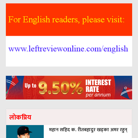
लाेकप्रिय
महान सहिद क. रीतबहादुर खड्‌का अमर रहुन्