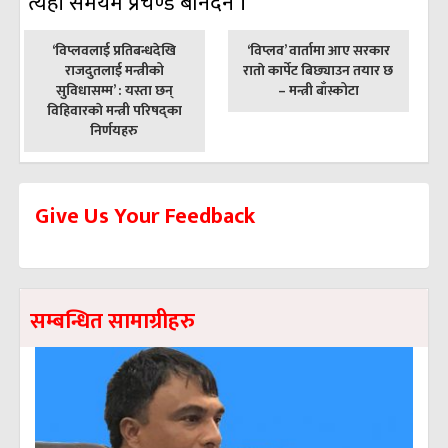
त्यही समयमै प्रचण्ड बनिँदैन ।’
पछिल्लाे
अघिल्लाे
‘विप्लवलाई प्रतिबन्धदेखि
‘विप्लव’ वार्तामा आए सरकार
-
-
राजदुतलाई मन्त्रीको
राताे कार्पेट बिछ्याउन तयार छ
सुविधासम्म’ : यस्ता छन्
– मन्त्री बाँस्कोटा
विहिवारकाे मन्त्री परिषद्का
निर्णयहरु
Give Us Your Feedback
सम्बन्धित सामाग्रीहरु