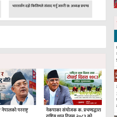
अघिल्लाे
भारतसँग दह्रो किसिमले संवाद गर्नु जरुरी छ: अध्यक्ष प्रचण्ड
-
ेपालको परराष्ट्र
नेकपाका संयोजक क. प्रचण्डद्वारा
राष्ट्रिय धान दिवस २०८३ को