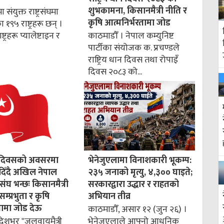
शुभकामना, किसानमैत्री नीति र
 संयुक्त राष्ट्रसंघमा
कृषि आत्मनिर्भरतामा जोड
१९५ राष्ट्रहरू छन् ।
्ट्रहरू प्यालेष्टाइन र
काठमाडौँ । नेपाल कम्युनिष्ट
पार्टीका संयोजक क. प्रचण्डले
राष्ट्रिय धान दिवस तथा रोपाइँ
दिवस २०८३ को...
धान दिवसको अवसरमा
भेनेजुएलामा विनाशकारी भूकम्प:
िँदै अखिल नेपाल
२३५ जनाको मृत्यु, ४,३०० घाइते;
ंघ भन्छः किसानमैत्री
सरकारद्वारा उद्धार र राहतको
सम्प्रभुता र कृषि
अभियान तीव्र
तामा जोड देऊ
काठमाडौँ, असार १२ (जुन २६) ।
देशभर "जलवायुमैत्री
भेनेजुएलाले आफ्नो आधुनिक