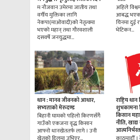
म नौजवान उमेरमा जातीय तथा
अहिले विश्वमा
वर्गीय मुक्तिका लागि
आबद्ध भएका 
नेकपा(माओवादी)को नेतृत्वमा
यिनमा दुई राष
भएको महान् तथा गौरवशाली
भेटिकन...
दसवर्षे जनयुद्धमा...
धान : मानव जीवनको आधार,
राष्ट्रिय 
सभ्यताको मेरुदण्ड
शुभकामना द
किसान महास
बिहानी घामको पहिलो किरणसँगै
नीति, खाद्य 
गाउँको एकजना वृद्ध किसान
आत्मनिर्भर
आफ्नो धानखेततर्फ लागे । उनी
खेतको डिलमा उभिएर...
काठमाडौँ । 