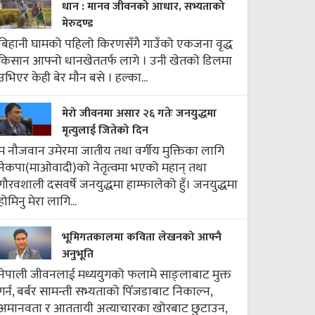
धान : मानव जीवनको आधार, सभ्यताको
मेरुदण्ड
बिहानी घामको पहिलो किरणसँगै गाउँको एकजना वृद्ध
किसान आफ्नो धानखेततर्फ लागे । उनी खेतको डिलमा
उभिएर केही बेर मौन बसे । हल्का...
मेरो जीवनमा असार २६ गतेः जनयुद्धमा
मृत्युलाई जितेको दिन
म नौजवान उमेरमा जातीय तथा वर्गीय मुक्तिका लागि
नेकपा(माओवादी)को नेतृत्वमा भएको महान् तथा
गौरवशाली दसवर्षे जनयुद्धमा हाम्फालेको हुँ। जनयुद्धमा
होमिनु मेरा लागि...
भूमिगतकालमा कविता लेखनको आफ्नै
अनुभूति
नेपाली जीवनलाई मध्ययुगको फलामे साङ्लाबाट मुक्त
गर्न, बर्बर सामन्ती सभ्यताको पिँजडाबाट निकाल्न,
अमानवता र आततायी अत्याचारका खोरबाट छुटाउन,