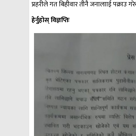
प्रहरीले गत बिहीवार तीनै जनालााई पक्राउ गर
हेर्नुहोस् विज्ञप्तिः