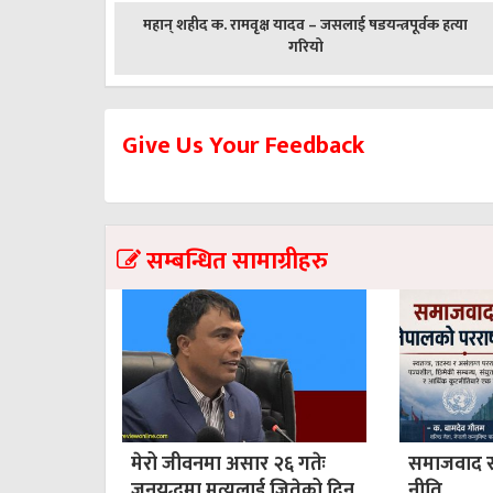
पछिल्लाे
महान् शहीद क. रामवृक्ष यादव – जसलाई षडयन्त्रपूर्वक हत्या
-
गरियो
Give Us Your Feedback
सम्बन्धित सामाग्रीहरु
मेरो जीवनमा असार २६ गतेः
समाजवाद र न
जनयुद्धमा मृत्युलाई जितेको दिन
नीति