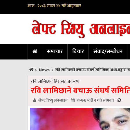
आज : २०८३ साउन २४ गते आइतवार
समाचार
विचार
संवाद/सम्बोधन
News
>
>
रवि लामिछाने बचाऊ संघर्ष समितिका अध्यक्षद्वारा 
रवि लामिछाने हिरासत प्रकरण
रवि लामिछाने बचाऊ संघर्ष समितिक
लेफ्ट रिभ्यु अनलाइन
२०७६ भदौ २ गते सोमवार