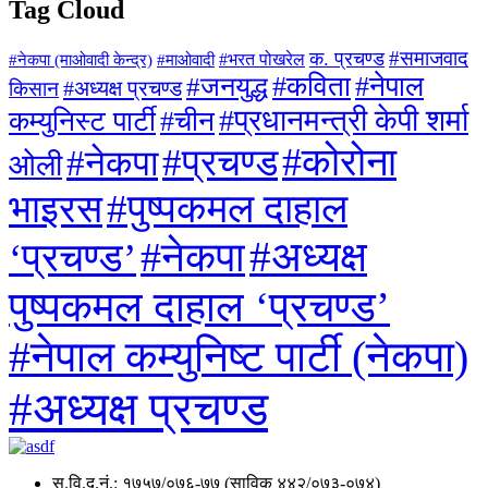
Tag Cloud
#समाजवाद
क. प्रचण्ड
#माओवादी
#भरत पोखरेल
#नेकपा (माओवादी केन्द्र)
#जनयुद्ध
#कविता
#नेपाल
#अध्यक्ष प्रचण्ड
किसान
#प्रधानमन्त्री केपी शर्मा
कम्युनिस्ट पार्टी
#चीन
#कोरोना
#प्रचण्ड
#नेकपा
ओली
#पुष्पकमल दाहाल
भाइरस
#अध्यक्ष
#नेकपा
‘प्रचण्ड’
पुष्पकमल दाहाल ‘प्रचण्ड’
#नेपाल कम्युनिष्ट पार्टी (नेकपा)
#अध्यक्ष प्रचण्ड
सु.वि.द.नं.: १७५७/०७६-७७ (साविक ४४२/०७३-०७४)