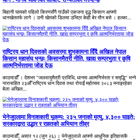
बिहानी घामको पहिलो किरणसँगै गाउँको एकजना वृद्ध किसान आफ्नो
धानखेततर्फ लागे । उनी खेतको डिलमा उभिएर केही बेर मौन बसे । हल्का...
राष्ट्रिय धान दिवसको अवसरमा शुभकामना दिँदै अखिल नेपाल
किसान महासंघ भन्छः किसानमैत्री नीति, खाद्य सम्प्रभुता र कृषि
आत्मनिर्भरतामा जोड देऊ
काठमाडौँ । देशभर "जलवायुमैत्री प्रविधि, धानमा आत्मनिर्भरता र समृद्धि" भन्ने
नारासहित २३औँ राष्ट्रिय धान दिवस तथा रोपाइँ महोत्सव २०८३ मनाइरहेका
बेला अखिल...
भेनेजुएलामा विनाशकारी भूकम्प: २३५ जनाको मृत्यु, ४,३०० घाइते;
सरकारद्वारा उद्धार र राहतको अभियान तीव्र
काठमाडौँ, असार १२ (जुन २६) । भेनेजुएलाले आफ्नो आधुनिक इतिहासकै