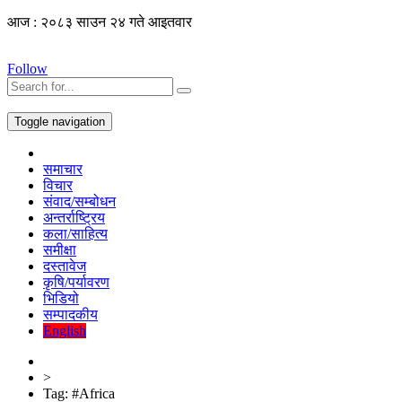
आज : २०८३ साउन २४ गते आइतवार
Follow
Toggle navigation
समाचार
विचार
संवाद/सम्बोधन
अन्तर्राष्ट्रिय
कला/साहित्य
समीक्षा
दस्तावेज
कृषि/पर्यावरण
भिडियो
सम्पादकीय
English
>
Tag:
#Africa