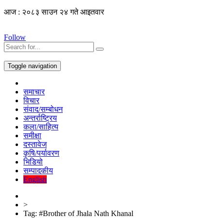
आज : २०८३ साउन २४ गते आइतवार
Follow
Toggle navigation
समाचार
विचार
संवाद/सम्बोधन
अन्तर्राष्ट्रिय
कला/साहित्य
समीक्षा
दस्तावेज
कृषि/पर्यावरण
भिडियो
सम्पादकीय
English
>
Tag:
#Brother of Jhala Nath Khanal