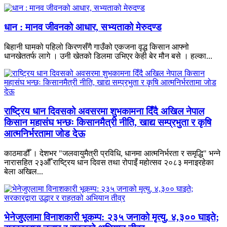
धान : मानव जीवनको आधार, सभ्यताको मेरुदण्ड
बिहानी घामको पहिलो किरणसँगै गाउँको एकजना वृद्ध किसान आफ्नो
धानखेततर्फ लागे । उनी खेतको डिलमा उभिएर केही बेर मौन बसे । हल्का...
राष्ट्रिय धान दिवसको अवसरमा शुभकामना दिँदै अखिल नेपाल
किसान महासंघ भन्छः किसानमैत्री नीति, खाद्य सम्प्रभुता र कृषि
आत्मनिर्भरतामा जोड देऊ
काठमाडौँ । देशभर "जलवायुमैत्री प्रविधि, धानमा आत्मनिर्भरता र समृद्धि" भन्ने
नारासहित २३औँ राष्ट्रिय धान दिवस तथा रोपाइँ महोत्सव २०८३ मनाइरहेका
बेला अखिल...
भेनेजुएलामा विनाशकारी भूकम्प: २३५ जनाको मृत्यु, ४,३०० घाइते;