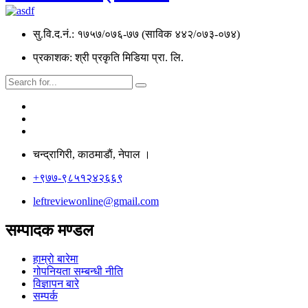
सु.वि.द.नं.: १७५७/०७६-७७ (साविक ४४२/०७३-०७४)
प्रकाशक: श्री प्रकृति मिडिया प्रा. लि.
चन्द्रागिरी, काठमाडाैं, नेपाल ।
+९७७-९८५१२४२६६९
leftreviewonline@gmail.com
सम्पादक मण्डल
हाम्रो बारेमा
गोपनियता सम्बन्धी नीति
विज्ञापन बारे
सम्पर्क