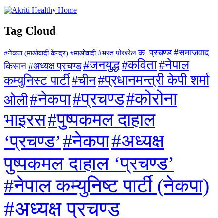
Tag Cloud
#समाजवाद
क. प्रचण्ड
#माओवादी
#भरत पोखरेल
#नेकपा (माओवादी केन्द्र)
#जनयुद्ध
#कविता
#नेपाल
#अध्यक्ष प्रचण्ड
किसान
#प्रधानमन्त्री केपी शर्मा
कम्युनिस्ट पार्टी
#चीन
#कोरोना
#प्रचण्ड
#नेकपा
ओली
#पुष्पकमल दाहाल
भाइरस
#अध्यक्ष
#नेकपा
‘प्रचण्ड’
पुष्पकमल दाहाल ‘प्रचण्ड’
#नेपाल कम्युनिष्ट पार्टी (नेकपा)
#अध्यक्ष प्रचण्ड