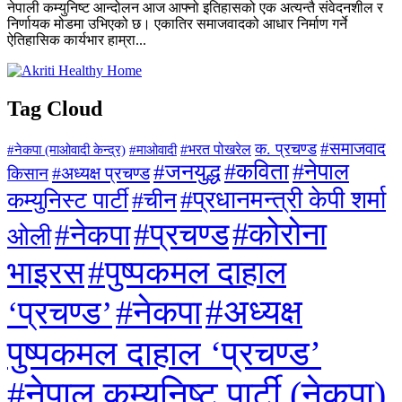
नेपाली कम्युनिष्ट आन्दोलन आज आफ्नो इतिहासको एक अत्यन्तै संवेदनशील र
निर्णायक मोडमा उभिएको छ। एकातिर समाजवादको आधार निर्माण गर्ने
ऐतिहासिक कार्यभार हाम्रा...
Tag Cloud
#समाजवाद
क. प्रचण्ड
#माओवादी
#भरत पोखरेल
#नेकपा (माओवादी केन्द्र)
#जनयुद्ध
#कविता
#नेपाल
#अध्यक्ष प्रचण्ड
किसान
#प्रधानमन्त्री केपी शर्मा
कम्युनिस्ट पार्टी
#चीन
#कोरोना
#प्रचण्ड
#नेकपा
ओली
#पुष्पकमल दाहाल
भाइरस
#अध्यक्ष
#नेकपा
‘प्रचण्ड’
पुष्पकमल दाहाल ‘प्रचण्ड’
#नेपाल कम्युनिष्ट पार्टी (नेकपा)