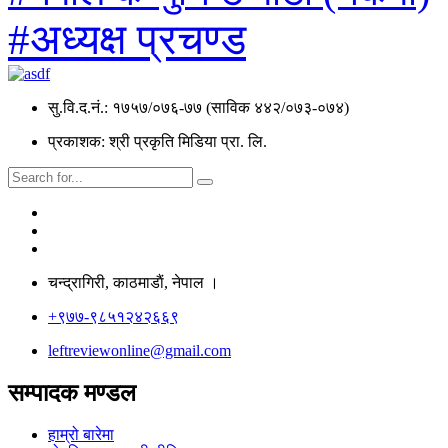
#अध्यक्ष प्रचण्ड
सु.वि.द.नं.: १७५७/०७६-७७ (साविक ४४२/०७३-०७४)
प्रकाशक: श्री प्रकृति मिडिया प्रा. लि.
चन्द्रागिरी, काठमाडाैं, नेपाल ।
+९७७-९८५१२४२६६९
leftreviewonline@gmail.com
सम्पादक मण्डल
हाम्रो बारेमा