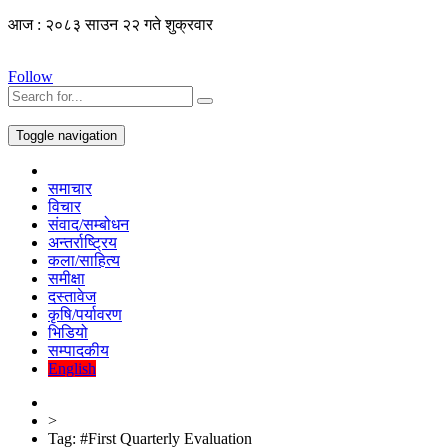
आज : २०८३ साउन २२ गते शुक्रवार
Follow
Toggle navigation
समाचार
विचार
संवाद/सम्बोधन
अन्तर्राष्ट्रिय
कला/साहित्य
समीक्षा
दस्तावेज
कृषि/पर्यावरण
भिडियो
सम्पादकीय
English
>
Tag:
#First Quarterly Evaluation