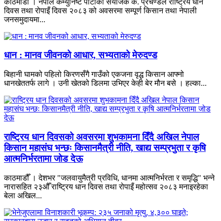
काठमाडौँ । नेपाल कम्युनिष्ट पार्टीका संयोजक क. प्रचण्डले राष्ट्रिय धान
दिवस तथा रोपाइँ दिवस २०८३ को अवसरमा सम्पूर्ण किसान तथा नेपाली
जनसमुदायमा...
धान : मानव जीवनको आधार, सभ्यताको मेरुदण्ड
बिहानी घामको पहिलो किरणसँगै गाउँको एकजना वृद्ध किसान आफ्नो
धानखेततर्फ लागे । उनी खेतको डिलमा उभिएर केही बेर मौन बसे । हल्का...
राष्ट्रिय धान दिवसको अवसरमा शुभकामना दिँदै अखिल नेपाल
किसान महासंघ भन्छः किसानमैत्री नीति, खाद्य सम्प्रभुता र कृषि
आत्मनिर्भरतामा जोड देऊ
काठमाडौँ । देशभर "जलवायुमैत्री प्रविधि, धानमा आत्मनिर्भरता र समृद्धि" भन्ने
नारासहित २३औँ राष्ट्रिय धान दिवस तथा रोपाइँ महोत्सव २०८३ मनाइरहेका
बेला अखिल...