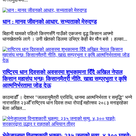
धान : मानव जीवनको आधार, सभ्यताको मेरुदण्ड
बिहानी घामको पहिलो किरणसँगै गाउँको एकजना वृद्ध किसान आफ्नो
धानखेततर्फ लागे । उनी खेतको डिलमा उभिएर केही बेर मौन बसे । हल्का...
राष्ट्रिय धान दिवसको अवसरमा शुभकामना दिँदै अखिल नेपाल
किसान महासंघ भन्छः किसानमैत्री नीति, खाद्य सम्प्रभुता र कृषि
आत्मनिर्भरतामा जोड देऊ
काठमाडौँ । देशभर "जलवायुमैत्री प्रविधि, धानमा आत्मनिर्भरता र समृद्धि" भन्ने
नारासहित २३औँ राष्ट्रिय धान दिवस तथा रोपाइँ महोत्सव २०८३ मनाइरहेका
बेला अखिल...
भेनेजुएलामा विनाशकारी भूकम्प: २३५ जनाको मृत्यु, ४,३०० घाइते;