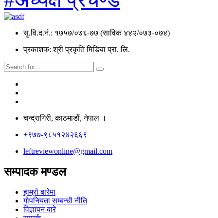
सु.वि.द.नं.: १७५७/०७६-७७ (साविक ४४२/०७३-०७४)
प्रकाशक: श्री प्रकृति मिडिया प्रा. लि.
चन्द्रागिरी, काठमाडाैं, नेपाल ।
+९७७-९८५१२४२६६९
leftreviewonline@gmail.com
सम्पादक मण्डल
हाम्रो बारेमा
गोपनियता सम्बन्धी नीति
विज्ञापन बारे