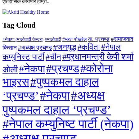
ऐतिहासिक कार्यभार हाम्रा...
Tag Cloud
#समाजवाद
क. प्रचण्ड
#माओवादी
#भरत पोखरेल
#नेकपा (माओवादी केन्द्र)
#जनयुद्ध
#कविता
#नेपाल
#अध्यक्ष प्रचण्ड
किसान
#प्रधानमन्त्री केपी शर्मा
कम्युनिस्ट पार्टी
#चीन
#कोरोना
#प्रचण्ड
#नेकपा
ओली
#पुष्पकमल दाहाल
भाइरस
#अध्यक्ष
#नेकपा
‘प्रचण्ड’
पुष्पकमल दाहाल ‘प्रचण्ड’
#नेपाल कम्युनिष्ट पार्टी (नेकपा)
#अध्यक्ष प्रचण्ड