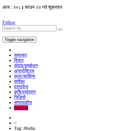
आज : २०८३ साउन २२ गते शुक्रवार
Follow
Toggle navigation
समाचार
विचार
संवाद/सम्बोधन
अन्तर्राष्ट्रिय
कला/साहित्य
समीक्षा
दस्तावेज
कृषि/पर्यावरण
भिडियो
सम्पादकीय
English
>
Tag:
#India