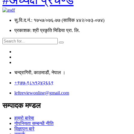
सु.वि.द.नं.: १७५७/०७६-७७ (साविक ४४२/०७३-०७४)
प्रकाशक: श्री प्रकृति मिडिया प्रा. लि.
चन्द्रागिरी, काठमाडाैं, नेपाल ।
+९७७-९८५१२४२६६९
leftreviewonline@gmail.com
सम्पादक मण्डल
हाम्रो बारेमा
गोपनियता सम्बन्धी नीति
विज्ञापन बारे