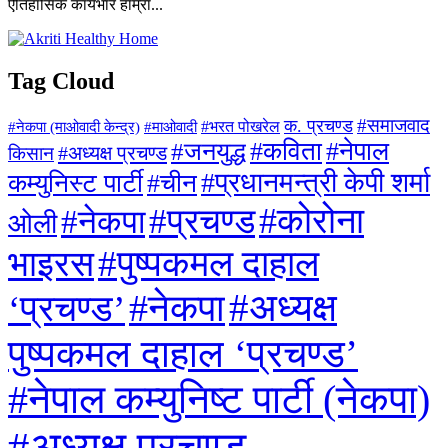
ऐतिहासिक कार्यभार हाम्रा...
Tag Cloud
#समाजवाद
क. प्रचण्ड
#माओवादी
#भरत पोखरेल
#नेकपा (माओवादी केन्द्र)
#जनयुद्ध
#कविता
#नेपाल
#अध्यक्ष प्रचण्ड
किसान
#प्रधानमन्त्री केपी शर्मा
कम्युनिस्ट पार्टी
#चीन
#कोरोना
#प्रचण्ड
#नेकपा
ओली
#पुष्पकमल दाहाल
भाइरस
#अध्यक्ष
#नेकपा
‘प्रचण्ड’
पुष्पकमल दाहाल ‘प्रचण्ड’
#नेपाल कम्युनिष्ट पार्टी (नेकपा)
#अध्यक्ष प्रचण्ड