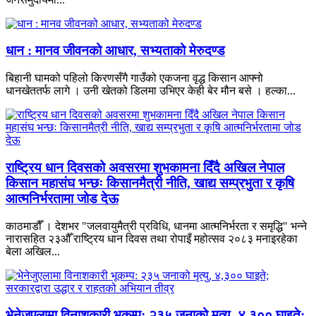
धान : मानव जीवनको आधार, सभ्यताको मेरुदण्ड
बिहानी घामको पहिलो किरणसँगै गाउँको एकजना वृद्ध किसान आफ्नो
धानखेततर्फ लागे । उनी खेतको डिलमा उभिएर केही बेर मौन बसे । हल्का...
राष्ट्रिय धान दिवसको अवसरमा शुभकामना दिँदै अखिल नेपाल
किसान महासंघ भन्छः किसानमैत्री नीति, खाद्य सम्प्रभुता र कृषि
आत्मनिर्भरतामा जोड देऊ
काठमाडौँ । देशभर "जलवायुमैत्री प्रविधि, धानमा आत्मनिर्भरता र समृद्धि" भन्ने
नारासहित २३औँ राष्ट्रिय धान दिवस तथा रोपाइँ महोत्सव २०८३ मनाइरहेका
बेला अखिल...
भेनेजुएलामा विनाशकारी भूकम्प: २३५ जनाको मृत्यु, ४,३०० घाइते;