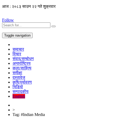
आज : २०८३ साउन २२ गते शुक्रवार
Follow
Toggle navigation
समाचार
विचार
संवाद/सम्बोधन
अन्तर्राष्ट्रिय
कला/साहित्य
समीक्षा
दस्तावेज
कृषि/पर्यावरण
भिडियो
सम्पादकीय
English
>
Tag:
#Indian Media