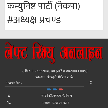
कम्युनिष्ट पार्टी (नेकपा)
#अध्यक्ष प्रचण्ड
सु.वि.द.नं.: १७५७/०७६-७७ (साविक ४४२/०७३-०७४)
प्रकाशक: श्री प्रकृति मिडिया प्रा. लि.
चन्द्रागिरी, काठमाडाैं, नेपाल ।
+९७७-९८५१२४२६६९