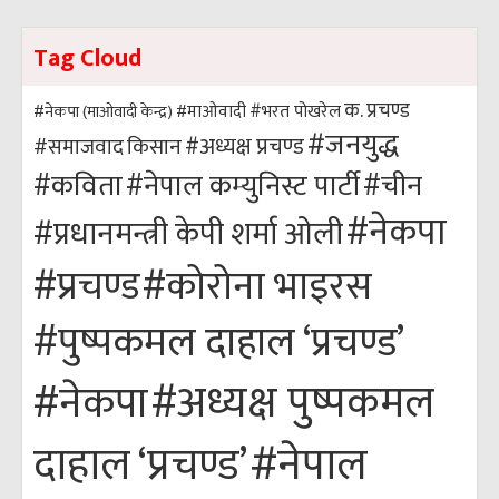
Tag Cloud
क. प्रचण्ड
#भरत पोखरेल
#नेकपा (माओवादी केन्द्र)
#माओवादी
#जनयुद्ध
#अध्यक्ष प्रचण्ड
किसान
#समाजवाद
#कविता
#नेपाल कम्युनिस्ट पार्टी
#चीन
#नेकपा
#प्रधानमन्त्री केपी शर्मा ओली
#कोरोना भाइरस
#प्रचण्ड
#पुष्पकमल दाहाल ‘प्रचण्ड’
#अध्यक्ष पुष्पकमल
#नेकपा
#नेपाल
दाहाल ‘प्रचण्ड’