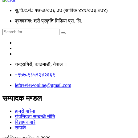
सु.वि.द.नं.: १७५७/०७६-७७ (साविक ४४२/०७३-०७४)
प्रकाशक: श्री प्रकृति मिडिया प्रा. लि.
चन्द्रागिरी, काठमाडाैं, नेपाल ।
+९७७-९८५१२४२६६९
leftreviewonline@gmail.com
सम्पादक मण्डल
हाम्रो बारेमा
गोपनियता सम्बन्धी नीति
विज्ञापन बारे
सम्पर्क