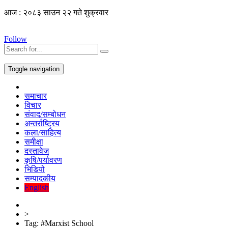
आज : २०८३ साउन २२ गते शुक्रवार
Follow
Toggle navigation
समाचार
विचार
संवाद/सम्बोधन
अन्तर्राष्ट्रिय
कला/साहित्य
समीक्षा
दस्तावेज
कृषि/पर्यावरण
भिडियो
सम्पादकीय
English
>
Tag:
#Marxist School