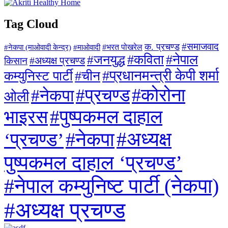
Tag Cloud
#समाजवाद
क. प्रचण्ड
#माओवादी
#भरत पोखरेल
#नेकपा (माओवादी केन्द्र)
#जनयुद्ध
#कविता
#नेपाल
#अध्यक्ष प्रचण्ड
किसान
#प्रधानमन्त्री केपी शर्मा
कम्युनिस्ट पार्टी
#चीन
#कोरोना
#प्रचण्ड
#नेकपा
ओली
#पुष्पकमल दाहाल
भाइरस
#अध्यक्ष
#नेकपा
‘प्रचण्ड’
पुष्पकमल दाहाल ‘प्रचण्ड’
#नेपाल कम्युनिष्ट पार्टी (नेकपा)
#अध्यक्ष प्रचण्ड