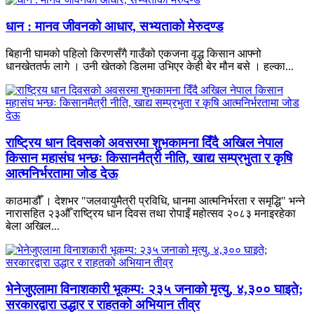
धान : मानव जीवनको आधार, सभ्यताको मेरुदण्ड
बिहानी घामको पहिलो किरणसँगै गाउँको एकजना वृद्ध किसान आफ्नो
धानखेततर्फ लागे । उनी खेतको डिलमा उभिएर केही बेर मौन बसे । हल्का...
राष्ट्रिय धान दिवसको अवसरमा शुभकामना दिँदै अखिल नेपाल
किसान महासंघ भन्छः किसानमैत्री नीति, खाद्य सम्प्रभुता र कृषि
आत्मनिर्भरतामा जोड देऊ
काठमाडौँ । देशभर "जलवायुमैत्री प्रविधि, धानमा आत्मनिर्भरता र समृद्धि" भन्ने
नारासहित २३औँ राष्ट्रिय धान दिवस तथा रोपाइँ महोत्सव २०८३ मनाइरहेका
बेला अखिल...
भेनेजुएलामा विनाशकारी भूकम्प: २३५ जनाको मृत्यु, ४,३०० घाइते;
सरकारद्वारा उद्धार र राहतको अभियान तीव्र