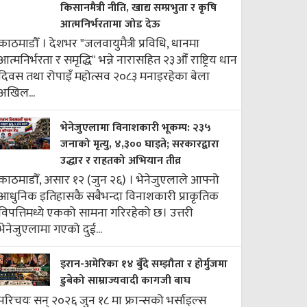
किसानमैत्री नीति, खाद्य सम्प्रभुता र कृषि
आत्मनिर्भरतामा जोड देऊ
काठमाडौँ । देशभर "जलवायुमैत्री प्रविधि, धानमा
आत्मनिर्भरता र समृद्धि" भन्ने नारासहित २३औँ राष्ट्रिय धान
दिवस तथा रोपाइँ महोत्सव २०८३ मनाइरहेका बेला
अखिल...
भेनेजुएलामा विनाशकारी भूकम्प: २३५
जनाको मृत्यु, ४,३०० घाइते; सरकारद्वारा
उद्धार र राहतको अभियान तीव्र
काठमाडौँ, असार १२ (जुन २६) । भेनेजुएलाले आफ्नो
आधुनिक इतिहासकै सबैभन्दा विनाशकारी प्राकृतिक
विपत्तिमध्ये एकको सामना गरिरहेको छ। उत्तरी
भेनेजुएलामा गएको दुई...
इरान-अमेरिका १४ बुँदे सम्झौता र होर्मुजमा
डुबेको साम्राज्यवादी कागजी बाघ
परिचयः सन् २०२६ जुन १८ मा फ्रान्सको भर्साइल्स