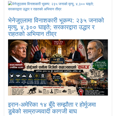
भेनेजुएलामा विनाशकारी भूकम्प: २३५ जनाको
मृत्यु, ४,३०० घाइते; सरकारद्वारा उद्धार र
राहतको अभियान तीव्र
इरान-अमेरिका १४ बुँदे सम्झौता र होर्मुजमा
डुबेको साम्राज्यवादी कागजी बाघ