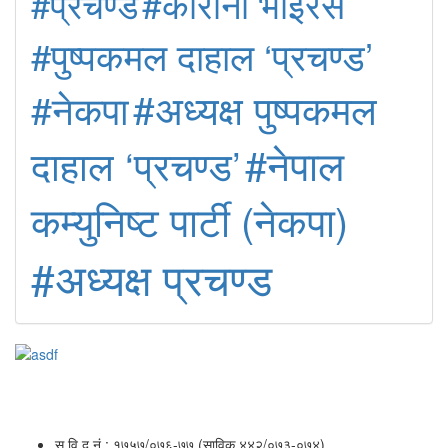
#कोरोना भाइरस
#प्रचण्ड
#पुष्पकमल दाहाल ‘प्रचण्ड’
#अध्यक्ष पुष्पकमल
#नेकपा
#नेपाल
दाहाल ‘प्रचण्ड’
कम्युनिष्ट पार्टी (नेकपा)
#अध्यक्ष प्रचण्ड
सु.वि.द.नं.: १७५७/०७६-७७ (साविक ४४२/०७३-०७४)