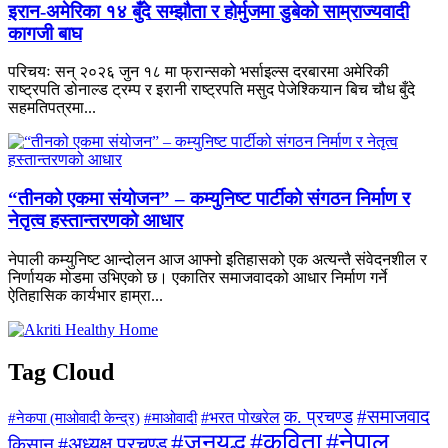
इरान-अमेरिका १४ बुँदे सम्झौता र होर्मुजमा डुबेको साम्राज्यवादी
कागजी बाघ
परिचयः सन् २०२६ जुन १८ मा फ्रान्सको भर्साइल्स दरबारमा अमेरिकी
राष्ट्रपति डोनाल्ड ट्रम्प र इरानी राष्ट्रपति मसुद पेजेश्कियान बिच चौध बुँदे
सहमतिपत्रमा...
“तीनको एकमा संयोजन” – कम्युनिष्ट पार्टीको संगठन निर्माण र
नेतृत्व हस्तान्तरणको आधार
नेपाली कम्युनिष्ट आन्दोलन आज आफ्नो इतिहासको एक अत्यन्तै संवेदनशील र
निर्णायक मोडमा उभिएको छ। एकातिर समाजवादको आधार निर्माण गर्ने
ऐतिहासिक कार्यभार हाम्रा...
Tag Cloud
#समाजवाद
क. प्रचण्ड
#माओवादी
#भरत पोखरेल
#नेकपा (माओवादी केन्द्र)
#जनयुद्ध
#कविता
#नेपाल
#अध्यक्ष प्रचण्ड
किसान