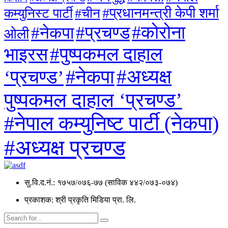
#प्रधानमन्त्री केपी शर्मा
कम्युनिस्ट पार्टी
#चीन
#कोरोना
#प्रचण्ड
#नेकपा
ओली
#पुष्पकमल दाहाल
भाइरस
#अध्यक्ष
#नेकपा
‘प्रचण्ड’
पुष्पकमल दाहाल ‘प्रचण्ड’
#नेपाल कम्युनिष्ट पार्टी (नेकपा)
#अध्यक्ष प्रचण्ड
सु.वि.द.नं.: १७५७/०७६-७७ (साविक ४४२/०७३-०७४)
प्रकाशक: श्री प्रकृति मिडिया प्रा. लि.