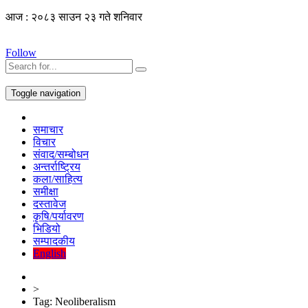
आज : २०८३ साउन २३ गते शनिवार
Follow
Toggle navigation
समाचार
विचार
संवाद/सम्बोधन
अन्तर्राष्ट्रिय
कला/साहित्य
समीक्षा
दस्तावेज
कृषि/पर्यावरण
भिडियो
सम्पादकीय
English
>
Tag:
Neoliberalism