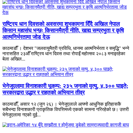
राष्ट्रिय धान दिवसको अवसरमा शुभकामना दिँदै अखिल नेपाल
किसान महासंघ भन्छः किसानमैत्री नीति, खाद्य सम्प्रभुता र कृषि
आत्मनिर्भरतामा जोड देऊ
काठमाडौँ । देशभर "जलवायुमैत्री प्रविधि, धानमा आत्मनिर्भरता र समृद्धि" भन्ने
नारासहित २३औँ राष्ट्रिय धान दिवस तथा रोपाइँ महोत्सव २०८३ मनाइरहेका
बेला अखिल...
भेनेजुएलामा विनाशकारी भूकम्प: २३५ जनाको मृत्यु, ४,३०० घाइते;
सरकारद्वारा उद्धार र राहतको अभियान तीव्र
काठमाडौँ, असार १२ (जुन २६) । भेनेजुएलाले आफ्नो आधुनिक इतिहासकै
सबैभन्दा विनाशकारी प्राकृतिक विपत्तिमध्ये एकको सामना गरिरहेको छ। उत्तरी
भेनेजुएलामा गएको दुई...