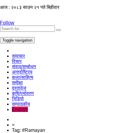
आज : २०८३ साउन २१ गते बिहीवार
Follow
Toggle navigation
समाचार
विचार
संवाद/सम्बोधन
अन्तर्राष्ट्रिय
कला/साहित्य
समीक्षा
दस्तावेज
कृषि/पर्यावरण
भिडियो
सम्पादकीय
English
>
Tag:
#Ramayan