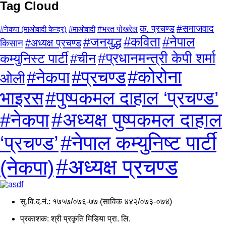
Tag Cloud
क. प्रचण्ड
#समाजवाद
#माओवादी
#भरत पोखरेल
#नेकपा (माओवादी केन्द्र)
#कविता
#नेपाल
#जनयुद्ध
किसान
#अध्यक्ष प्रचण्ड
#प्रधानमन्त्री केपी शर्मा
कम्युनिस्ट पार्टी
#चीन
#प्रचण्ड
#कोरोना
#नेकपा
ओली
#पुष्पकमल दाहाल ‘प्रचण्ड’
भाइरस
#अध्यक्ष पुष्पकमल दाहाल
#नेकपा
#नेपाल कम्युनिष्ट पार्टी
‘प्रचण्ड’
#अध्यक्ष प्रचण्ड
(नेकपा)
सु.वि.द.नं.: १७५७/०७६-७७ (साविक ४४२/०७३-०७४)
प्रकाशक: श्री प्रकृति मिडिया प्रा. लि.