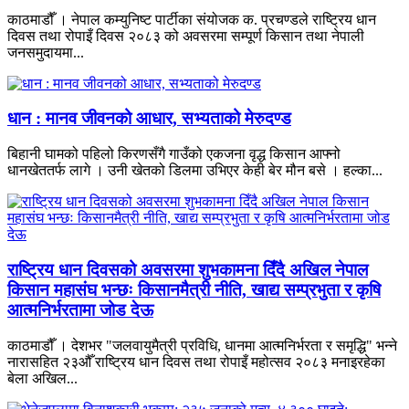
काठमाडौँ । नेपाल कम्युनिष्ट पार्टीका संयोजक क. प्रचण्डले राष्ट्रिय धान
दिवस तथा रोपाइँ दिवस २०८३ को अवसरमा सम्पूर्ण किसान तथा नेपाली
जनसमुदायमा...
धान : मानव जीवनको आधार, सभ्यताको मेरुदण्ड
बिहानी घामको पहिलो किरणसँगै गाउँको एकजना वृद्ध किसान आफ्नो
धानखेततर्फ लागे । उनी खेतको डिलमा उभिएर केही बेर मौन बसे । हल्का...
राष्ट्रिय धान दिवसको अवसरमा शुभकामना दिँदै अखिल नेपाल
किसान महासंघ भन्छः किसानमैत्री नीति, खाद्य सम्प्रभुता र कृषि
आत्मनिर्भरतामा जोड देऊ
काठमाडौँ । देशभर "जलवायुमैत्री प्रविधि, धानमा आत्मनिर्भरता र समृद्धि" भन्ने
नारासहित २३औँ राष्ट्रिय धान दिवस तथा रोपाइँ महोत्सव २०८३ मनाइरहेका
बेला अखिल...