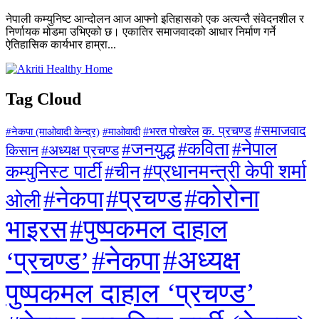
नेपाली कम्युनिष्ट आन्दोलन आज आफ्नो इतिहासको एक अत्यन्तै संवेदनशील र
निर्णायक मोडमा उभिएको छ। एकातिर समाजवादको आधार निर्माण गर्ने
ऐतिहासिक कार्यभार हाम्रा...
Tag Cloud
#समाजवाद
क. प्रचण्ड
#माओवादी
#भरत पोखरेल
#नेकपा (माओवादी केन्द्र)
#जनयुद्ध
#कविता
#नेपाल
#अध्यक्ष प्रचण्ड
किसान
#प्रधानमन्त्री केपी शर्मा
कम्युनिस्ट पार्टी
#चीन
#कोरोना
#प्रचण्ड
#नेकपा
ओली
#पुष्पकमल दाहाल
भाइरस
#अध्यक्ष
#नेकपा
‘प्रचण्ड’
पुष्पकमल दाहाल ‘प्रचण्ड’