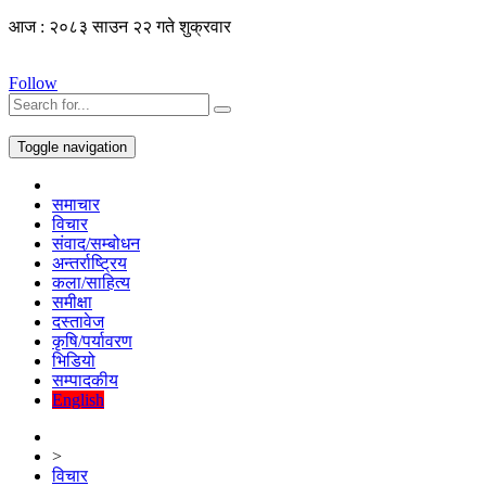
आज : २०८३ साउन २२ गते शुक्रवार
Follow
Toggle navigation
समाचार
विचार
संवाद/सम्बोधन
अन्तर्राष्ट्रिय
कला/साहित्य
समीक्षा
दस्तावेज
कृषि/पर्यावरण
भिडियो
सम्पादकीय
English
>
विचार