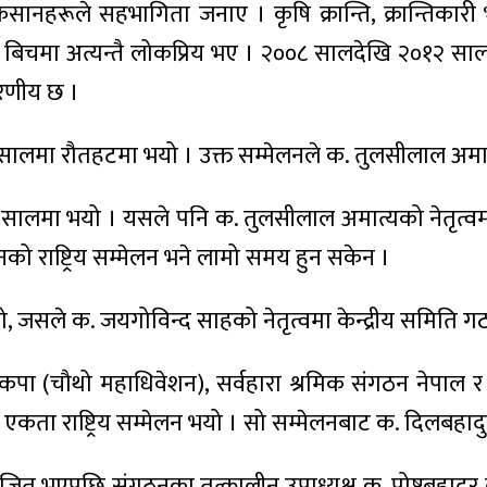
 किसानहरूले सहभागिता जनाए । कृषि क्रान्ति, क्रान्तिक
ो बिचमा अत्यन्तै लोकप्रिय भए । २००८ सालदेखि २०१२ स
मरणीय छ ।
 सालमा रौतहटमा भयो । उक्त सम्मेलनले क. तुलसीलाल अमात्य
सालमा भयो । यसले पनि क. तुलसीलाल अमात्यको नेतृत्वमा नै क
को राष्ट्रिय सम्मेलन भने लामो समय हुन सकेन ।
ो, जसले क. जयगोविन्द साहको नेतृत्वमा केन्द्रीय समिति गठन
कपा (चौथो महाधिवेशन), सर्वहारा श्रमिक संगठन नेपाल 
 राष्ट्रिय सम्मेलन भयो । सो सम्मेलनबाट क. दिलबहादुर श्
त भएपछि संगठनका तत्कालीन उपाध्यक्ष क. पोष्टबहादुर ब