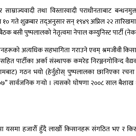
म्राज्यवादी तथा विस्तारवादी पराधीनताबाट बन्धनमुक्त गर्
ैशाख १० गते शुक्रबार तद्अनुसार सन् १९४९ अप्रिल २२ ता
बसी पुष्पलालको नेतृत्वमा नेपाल कम्युनिस्ट पार्टी (नेक
सानहरूको अत्यधिक सहभागिता गराउने एवम् श्रमजीवी किसानह
सहित पार्टीका अर्का संस्थापक कमरेड निरञ्जनगोविन्द वैद्
ाट) गठन भयो (हेर्नुहोस् पुष्पलालका छानिएका रचना भ
७” सार्वजनिक गर्‍यो । त्यसको घोषणा २००८ साल बैशाख 
ैमा यसमा हजारौँ हुँदै लाखौँ किसानहरू संगठित भए र क