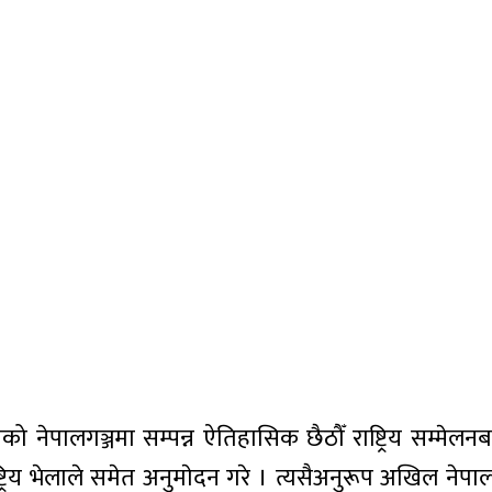
ो नेपालगञ्जमा सम्पन्न ऐतिहासिक छैठौँ राष्ट्रिय सम्मेल
्ट्रिय भेलाले समेत अनुमाेदन गरे । त्यसैअनुरूप अखिल नेप