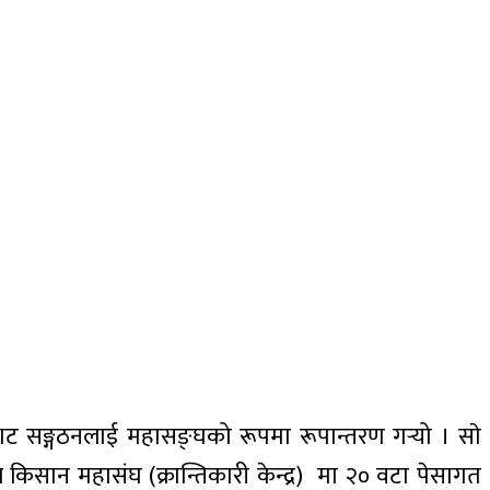
नबाट सङ्गठनलाई महासङ्घको रूपमा रूपान्तरण गर्‍यो । साे
ाल किसान महासंघ (क्रान्तिकारी केन्द्र) मा २० वटा पेसागत