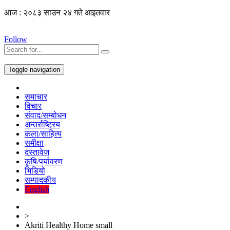
आज : २०८३ साउन २४ गते आइतवार
Follow
Toggle navigation
समाचार
विचार
संवाद/सम्बोधन
अन्तर्राष्ट्रिय
कला/साहित्य
समीक्षा
दस्तावेज
कृषि/पर्यावरण
भिडियो
सम्पादकीय
English
>
Akriti Healthy Home small