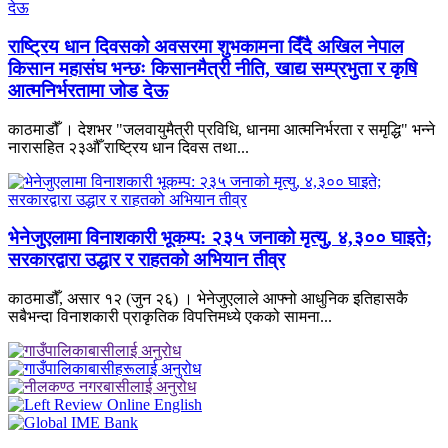
राष्ट्रिय धान दिवसको अवसरमा शुभकामना दिँदै अखिल नेपाल
किसान महासंघ भन्छः किसानमैत्री नीति, खाद्य सम्प्रभुता र कृषि
आत्मनिर्भरतामा जोड देऊ
काठमाडौँ । देशभर "जलवायुमैत्री प्रविधि, धानमा आत्मनिर्भरता र समृद्धि" भन्ने
नारासहित २३औँ राष्ट्रिय धान दिवस तथा...
भेनेजुएलामा विनाशकारी भूकम्प: २३५ जनाको मृत्यु, ४,३०० घाइते;
सरकारद्वारा उद्धार र राहतको अभियान तीव्र
काठमाडौँ, असार १२ (जुन २६) । भेनेजुएलाले आफ्नो आधुनिक इतिहासकै
सबैभन्दा विनाशकारी प्राकृतिक विपत्तिमध्ये एकको सामना...