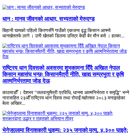
धान : मानव जीवनको आधार, सभ्यताको मेरुदण्ड
बिहानी घामको पहिलो किरणसँगै गाउँको एकजना वृद्ध किसान आफ्नो
धानखेततर्फ लागे । उनी खेतको डिलमा उभिएर केही बेर मौन बसे । हल्का...
राष्ट्रिय धान दिवसको अवसरमा शुभकामना दिँदै अखिल नेपाल
किसान महासंघ भन्छः किसानमैत्री नीति, खाद्य सम्प्रभुता र कृषि
आत्मनिर्भरतामा जोड देऊ
काठमाडौँ । देशभर "जलवायुमैत्री प्रविधि, धानमा आत्मनिर्भरता र समृद्धि" भन्ने
नारासहित २३औँ राष्ट्रिय धान दिवस तथा रोपाइँ महोत्सव २०८३ मनाइरहेका
बेला अखिल...
भेनेजुएलामा विनाशकारी भूकम्प: २३५ जनाको मृत्यु, ४,३०० घाइते;