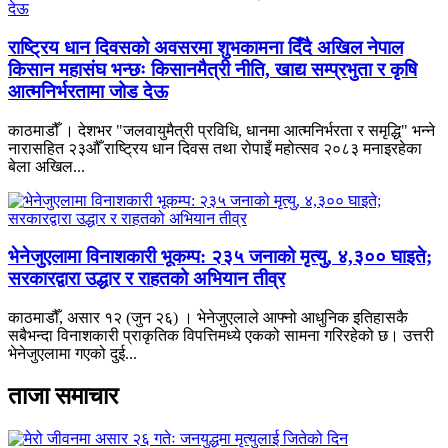
राष्ट्रिय धान दिवसको अवसरमा शुभकामना दिँदै अखिल नेपाल
किसान महासंघ भन्छः किसानमैत्री नीति, खाद्य सम्प्रभुता र कृषि
आत्मनिर्भरतामा जोड देऊ
काठमाडौँ । देशभर "जलवायुमैत्री प्रविधि, धानमा आत्मनिर्भरता र समृद्धि" भन्ने
नारासहित २३औँ राष्ट्रिय धान दिवस तथा रोपाइँ महोत्सव २०८३ मनाइरहेका
बेला अखिल...
भेनेजुएलामा विनाशकारी भूकम्प: २३५ जनाको मृत्यु, ४,३०० घाइते;
सरकारद्वारा उद्धार र राहतको अभियान तीव्र
काठमाडौँ, असार १२ (जुन २६) । भेनेजुएलाले आफ्नो आधुनिक इतिहासकै
सबैभन्दा विनाशकारी प्राकृतिक विपत्तिमध्ये एकको सामना गरिरहेको छ। उत्तरी
भेनेजुएलामा गएको दुई...
ताजा समाचार