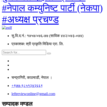
#नेपाल कम्युनिष्ट पार्टी (नेकपा)
#अध्यक्ष प्रचण्ड
सु.वि.द.नं.: १७५७/०७६-७७ (साविक ४४२/०७३-०७४)
प्रकाशक: श्री प्रकृति मिडिया प्रा. लि.
चन्द्रागिरी, काठमाडाैं, नेपाल ।
+९७७-९८५१२४२६६९
leftreviewonline@gmail.com
सम्पादक मण्डल