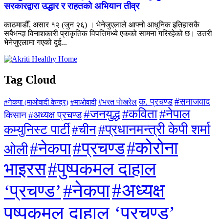
सरकारद्वारा उद्धार र राहतको अभियान तीव्र
काठमाडौँ, असार १२ (जुन २६) । भेनेजुएलाले आफ्नो आधुनिक इतिहासकै
सबैभन्दा विनाशकारी प्राकृतिक विपत्तिमध्ये एकको सामना गरिरहेको छ। उत्तरी
भेनेजुएलामा गएको दुई...
Tag Cloud
#समाजवाद
क. प्रचण्ड
#माओवादी
#भरत पोखरेल
#नेकपा (माओवादी केन्द्र)
#जनयुद्ध
#कविता
#नेपाल
#अध्यक्ष प्रचण्ड
किसान
#प्रधानमन्त्री केपी शर्मा
कम्युनिस्ट पार्टी
#चीन
#कोरोना
#प्रचण्ड
#नेकपा
ओली
#पुष्पकमल दाहाल
भाइरस
#अध्यक्ष
#नेकपा
‘प्रचण्ड’
पुष्पकमल दाहाल ‘प्रचण्ड’