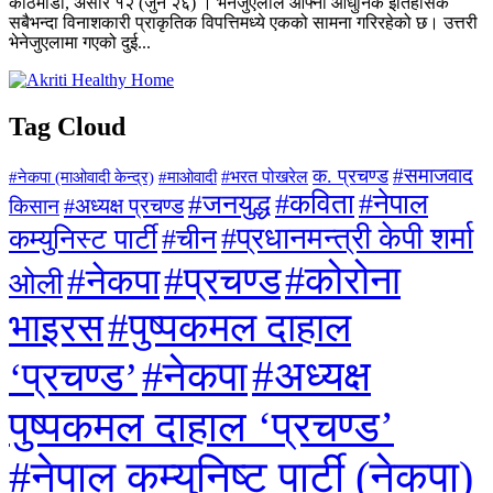
काठमाडौँ, असार १२ (जुन २६) । भेनेजुएलाले आफ्नो आधुनिक इतिहासकै
सबैभन्दा विनाशकारी प्राकृतिक विपत्तिमध्ये एकको सामना गरिरहेको छ। उत्तरी
भेनेजुएलामा गएको दुई...
Tag Cloud
#समाजवाद
क. प्रचण्ड
#माओवादी
#भरत पोखरेल
#नेकपा (माओवादी केन्द्र)
#जनयुद्ध
#कविता
#नेपाल
#अध्यक्ष प्रचण्ड
किसान
#प्रधानमन्त्री केपी शर्मा
कम्युनिस्ट पार्टी
#चीन
#कोरोना
#प्रचण्ड
#नेकपा
ओली
#पुष्पकमल दाहाल
भाइरस
#अध्यक्ष
#नेकपा
‘प्रचण्ड’
पुष्पकमल दाहाल ‘प्रचण्ड’
#नेपाल कम्युनिष्ट पार्टी (नेकपा)