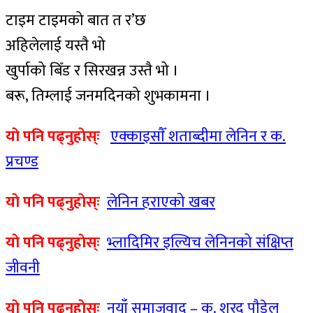
टाइम टाइमको बात त र’छ
अहिलेलाई यस्तै भो
खुर्पाको बिँड र सिरखन्न उस्तै भो ।
बरू, तिम्लाई जनमदिनको शुभकामना ।
याे पनि पढ्नुहाेस्ः
एक्काइसाैँ शताब्दीमा लेनिन र क.
प्रचण्ड
याे पनि पढ्नुहाेस्ः
लेनिन हराएको खबर
याे पनि पढ्नुहाेस्ः
भ्लादिमिर इल्यिच लेनिनको संक्षिप्त
जीवनी
याे पनि पढ्नुहाेस्ः
नयाँ समाजवाद – क. शरद पाैडेल