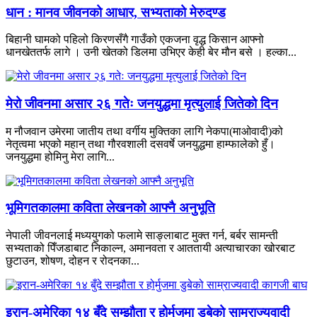
धान : मानव जीवनको आधार, सभ्यताको मेरुदण्ड
बिहानी घामको पहिलो किरणसँगै गाउँको एकजना वृद्ध किसान आफ्नो
धानखेततर्फ लागे । उनी खेतको डिलमा उभिएर केही बेर मौन बसे । हल्का...
मेरो जीवनमा असार २६ गतेः जनयुद्धमा मृत्युलाई जितेको दिन
म नौजवान उमेरमा जातीय तथा वर्गीय मुक्तिका लागि नेकपा(माओवादी)को
नेतृत्वमा भएको महान् तथा गौरवशाली दसवर्षे जनयुद्धमा हाम्फालेको हुँ।
जनयुद्धमा होमिनु मेरा लागि...
भूमिगतकालमा कविता लेखनको आफ्नै अनुभूति
नेपाली जीवनलाई मध्ययुगको फलामे साङ्लाबाट मुक्त गर्न, बर्बर सामन्ती
सभ्यताको पिँजडाबाट निकाल्न, अमानवता र आततायी अत्याचारका खोरबाट
छुटाउन, शोषण, दोहन र रोदनका...
इरान-अमेरिका १४ बुँदे सम्झौता र होर्मुजमा डुबेको साम्राज्यवादी