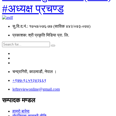
#अध्यक्ष प्रचण्ड
सु.वि.द.नं.: १७५७/०७६-७७ (साविक ४४२/०७३-०७४)
प्रकाशक: श्री प्रकृति मिडिया प्रा. लि.
चन्द्रागिरी, काठमाडाैं, नेपाल ।
+९७७-९८५१२४२६६९
leftreviewonline@gmail.com
सम्पादक मण्डल
हाम्रो बारेमा
गोपनियता सम्बन्धी नीति