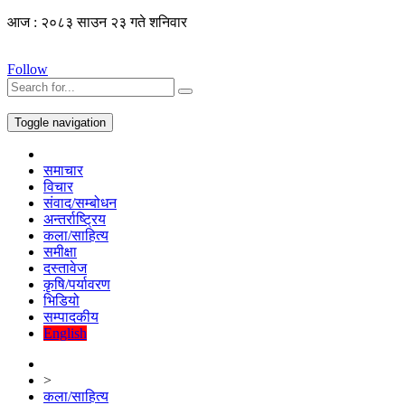
आज : २०८३ साउन २३ गते शनिवार
Follow
Toggle navigation
समाचार
विचार
संवाद/सम्बोधन
अन्तर्राष्ट्रिय
कला/साहित्य
समीक्षा
दस्तावेज
कृषि/पर्यावरण
भिडियो
सम्पादकीय
English
>
कला/साहित्य