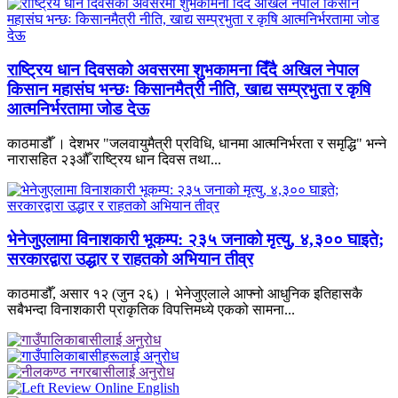
राष्ट्रिय धान दिवसको अवसरमा शुभकामना दिँदै अखिल नेपाल
किसान महासंघ भन्छः किसानमैत्री नीति, खाद्य सम्प्रभुता र कृषि
आत्मनिर्भरतामा जोड देऊ
काठमाडौँ । देशभर "जलवायुमैत्री प्रविधि, धानमा आत्मनिर्भरता र समृद्धि" भन्ने
नारासहित २३औँ राष्ट्रिय धान दिवस तथा...
भेनेजुएलामा विनाशकारी भूकम्प: २३५ जनाको मृत्यु, ४,३०० घाइते;
सरकारद्वारा उद्धार र राहतको अभियान तीव्र
काठमाडौँ, असार १२ (जुन २६) । भेनेजुएलाले आफ्नो आधुनिक इतिहासकै
सबैभन्दा विनाशकारी प्राकृतिक विपत्तिमध्ये एकको सामना...