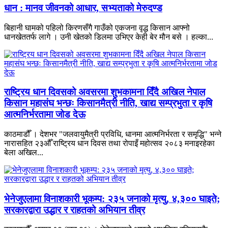
धान : मानव जीवनको आधार, सभ्यताको मेरुदण्ड
बिहानी घामको पहिलो किरणसँगै गाउँको एकजना वृद्ध किसान आफ्नो
धानखेततर्फ लागे । उनी खेतको डिलमा उभिएर केही बेर मौन बसे । हल्का...
राष्ट्रिय धान दिवसको अवसरमा शुभकामना दिँदै अखिल नेपाल
किसान महासंघ भन्छः किसानमैत्री नीति, खाद्य सम्प्रभुता र कृषि
आत्मनिर्भरतामा जोड देऊ
काठमाडौँ । देशभर "जलवायुमैत्री प्रविधि, धानमा आत्मनिर्भरता र समृद्धि" भन्ने
नारासहित २३औँ राष्ट्रिय धान दिवस तथा रोपाइँ महोत्सव २०८३ मनाइरहेका
बेला अखिल...
भेनेजुएलामा विनाशकारी भूकम्प: २३५ जनाको मृत्यु, ४,३०० घाइते;
सरकारद्वारा उद्धार र राहतको अभियान तीव्र