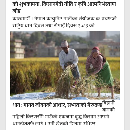
को शुभकामना, किसानमैत्री नीति र कृषि आत्मनिर्भरतामा
जोड
काठमाडौँ । नेपाल कम्युनिष्ट पार्टीका संयोजक क. प्रचण्डले
राष्ट्रिय धान दिवस तथा रोपाइँ दिवस २०८३ को...
बिहानी
धान : मानव जीवनको आधार, सभ्यताको मेरुदण्ड
घामको
पहिलो किरणसँगै गाउँको एकजना वृद्ध किसान आफ्नो
धानखेततर्फ लागे । उनी खेतको डिलमा उभिएर...