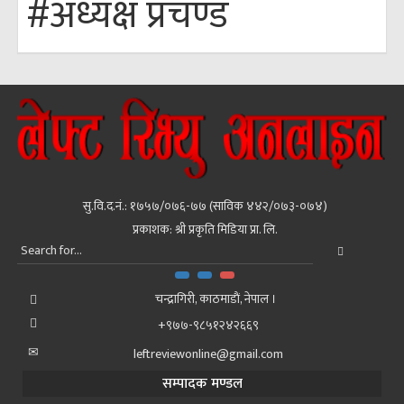
#अध्यक्ष प्रचण्ड
सु.वि.द.नं.: १७५७/०७६-७७ (साविक ४४२/०७३-०७४)
प्रकाशक: श्री प्रकृति मिडिया प्रा. लि.
चन्द्रागिरी, काठमाडाैं, नेपाल ।
+९७७-९८५१२४२६६९
leftreviewonline@gmail.com
सम्पादक मण्डल