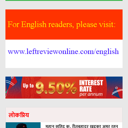
लाेकप्रिय
महान सहिद क. रीतबहादुर खड्‌का अमर रहुन्