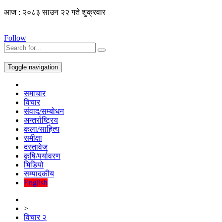
आज : २०८३ साउन २२ गते शुक्रवार
Follow
Toggle navigation
समाचार
विचार
संवाद/सम्बोधन
अन्तर्राष्ट्रिय
कला/साहित्य
समीक्षा
दस्तावेज
कृषि/पर्यावरण
भिडियो
सम्पादकीय
English
>
विचार २