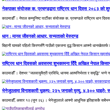
नेकपाका संयोजक क. प्रचण्डद्वारा राष्ट्रिय धान दिवस २०८३ को शु
काठमाडौँ । नेपाल कम्युनिष्ट पार्टीका संयोजक क. प्रचण्डले राष्ट्रिय धान दि
धान : मानव जीवनको आधार, सभ्यताको मेरुदण्ड
बिहानी घामको पहिलो किरणसँगै गाउँको एकजना वृद्ध किसान आफ्नो धानखेततर्फ
राष्ट्रिय धान दिवसको अवसरमा शुभकामना दिँदै अखिल नेपाल किसान म
काठमाडौँ । देशभर "जलवायुमैत्री प्रविधि, धानमा आत्मनिर्भरता र समृद्धि" भन्ने
भेनेजुएलामा विनाशकारी भूकम्प: २३५ जनाको मृत्यु, ४,३०० घाइते; स
काठमाडौँ, असार १२ (जुन २६) । भेनेजुएलाले आफ्नो आधुनिक इतिहासकै सबैभन्दा