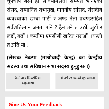
चुपचाप बस्ने हो सार्वभौमसत्ता सम्म्पन्न भनिएका
संसद, सम्मानित सभामुख, माननीय सांसद, संसदीय
व्यवस्थाका खम्बा पार्टी र जण्ड नेता प्रचण्डसहित
सर्वशक्तिमान जनता पनि ? हैन भने त उठौँ, जुटौँ र
लडौँ, बढौँ । कम्तीमा एमसीसी खारेज गराऔँ ।यस्तो
त अति भो !
(लेखक नेकपा (माओवादी केन्द्र) का केन्द्रीय
सदस्य तथा संविधान सभा सदस्य हुनुहुन्छ ।)
पछिल्लाे
अघिल्लाे
केपी बा र भिक्टोरिया
नयाँ वर्ष २०७८ को शुभकामना
-
-
हजुरआमा
Give Us Your Feedback