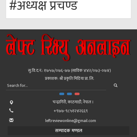
#अध्यक्ष प्रचण्ड
सु.वि.द.नं.: १७५७/०७६-७७ (साविक ४४२/०७३-०७४)
प्रकाशक: श्री प्रकृति मिडिया प्रा. लि.
चन्द्रागिरी, काठमाडाैं, नेपाल ।
+९७७-९८५१२४२६६९
leftreviewonline@gmail.com
सम्पादक मण्डल