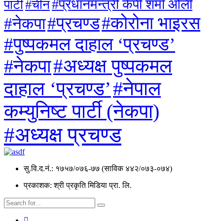
#प्रधानमन्त्री केपी शर्मा ओली
पार्टी
#चीन
#कोरोना भाइरस
#प्रचण्ड
#नेकपा
#पुष्पकमल दाहाल ‘प्रचण्ड’
#अध्यक्ष पुष्पकमल
#नेकपा
दाहाल ‘प्रचण्ड’
#नेपाल
कम्युनिष्ट पार्टी (नेकपा)
#अध्यक्ष प्रचण्ड
सु.वि.द.नं.: १७५७/०७६-७७ (साविक ४४२/०७३-०७४)
प्रकाशक: श्री प्रकृति मिडिया प्रा. लि.