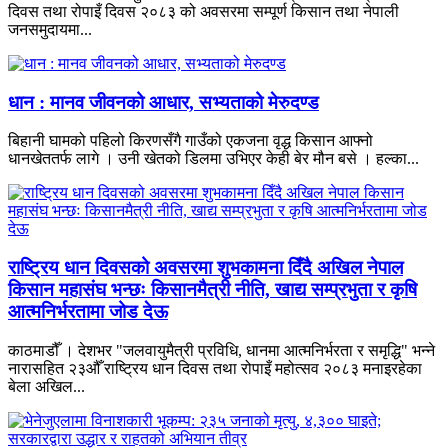
दिवस तथा रोपाइँ दिवस २०८३ को अवसरमा सम्पूर्ण किसान तथा नेपाली
जनसमुदायमा...
धान : मानव जीवनको आधार, सभ्यताको मेरुदण्ड
बिहानी घामको पहिलो किरणसँगै गाउँको एकजना वृद्ध किसान आफ्नो
धानखेततर्फ लागे । उनी खेतको डिलमा उभिएर केही बेर मौन बसे । हल्का...
राष्ट्रिय धान दिवसको अवसरमा शुभकामना दिँदै अखिल नेपाल
किसान महासंघ भन्छः किसानमैत्री नीति, खाद्य सम्प्रभुता र कृषि
आत्मनिर्भरतामा जोड देऊ
काठमाडौँ । देशभर "जलवायुमैत्री प्रविधि, धानमा आत्मनिर्भरता र समृद्धि" भन्ने
नारासहित २३औँ राष्ट्रिय धान दिवस तथा रोपाइँ महोत्सव २०८३ मनाइरहेका
बेला अखिल...