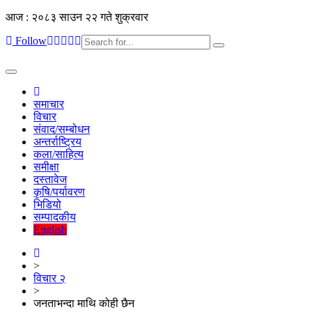
आज : २०८३ साउन २२ गते शुक्रवार
Follow
Toggle
navigation
समाचार
विचार
संवाद/सम्बोधन
अन्तर्राष्ट्रिय
कला/साहित्य
समीक्षा
दस्तावेज
कृषि/पर्यावरण
भिडियो
सम्पादकीय
English
>
विचार २
>
जनताभन्दा माथि कोही छैन