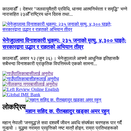
काठमाडौँ । देशभर "जलवायुमैत्री प्रविधि, धानमा आत्मनिर्भरता र समृद्धि" भन्ने
नारासहित २३औँ राष्ट्रिय धान दिवस तथा...
भेनेजुएलामा विनाशकारी भूकम्प: २३५ जनाको मृत्यु, ४,३०० घाइते;
सरकारद्वारा उद्धार र राहतको अभियान तीव्र
काठमाडौँ, असार १२ (जुन २६) । भेनेजुएलाले आफ्नो आधुनिक इतिहासकै
सबैभन्दा विनाशकारी प्राकृतिक विपत्तिमध्ये एकको सामना...
लाेकप्रिय
महान सहिद क. रीतबहादुर खड्‌का अमर रहुन्
महान् नेपाली 'जनयुद्ध'ले सवा दशवर्षे जीवन अवधि संघर्षका चरणहरू पार गर्दै
गुजार्‍यो । युद्धमा नराम्रा प्रवृत्तिको नष्ट मात्रै होइन, राम्रा प्रतिभाहरूको