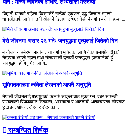
धान : मानव जीवनको आधार, सभ्यताको मेरुदण्ड
बिहानी घामको पहिलो किरणसँगै गाउँको एकजना वृद्ध किसान आफ्नो
धानखेततर्फ लागे । उनी खेतको डिलमा उभिएर केही बेर मौन बसे । हल्का...
मेरो जीवनमा असार २६ गतेः जनयुद्धमा मृत्युलाई जितेको दिन
म नौजवान उमेरमा जातीय तथा वर्गीय मुक्तिका लागि नेकपा(माओवादी)को
नेतृत्वमा भएको महान् तथा गौरवशाली दसवर्षे जनयुद्धमा हाम्फालेको हुँ।
जनयुद्धमा होमिनु मेरा लागि...
भूमिगतकालमा कविता लेखनको आफ्नै अनुभूति
नेपाली जीवनलाई मध्ययुगको फलामे साङ्लाबाट मुक्त गर्न, बर्बर सामन्ती
सभ्यताको पिँजडाबाट निकाल्न, अमानवता र आततायी अत्याचारका खोरबाट
छुटाउन, शोषण, दोहन र रोदनका...
सम्बन्धित शिर्षक