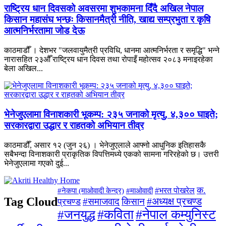
राष्ट्रिय धान दिवसको अवसरमा शुभकामना दिँदै अखिल नेपाल
किसान महासंघ भन्छः किसानमैत्री नीति, खाद्य सम्प्रभुता र कृषि
आत्मनिर्भरतामा जोड देऊ
काठमाडौँ । देशभर "जलवायुमैत्री प्रविधि, धानमा आत्मनिर्भरता र समृद्धि" भन्ने
नारासहित २३औँ राष्ट्रिय धान दिवस तथा रोपाइँ महोत्सव २०८३ मनाइरहेका
बेला अखिल...
भेनेजुएलामा विनाशकारी भूकम्प: २३५ जनाको मृत्यु, ४,३०० घाइते;
सरकारद्वारा उद्धार र राहतको अभियान तीव्र
काठमाडौँ, असार १२ (जुन २६) । भेनेजुएलाले आफ्नो आधुनिक इतिहासकै
सबैभन्दा विनाशकारी प्राकृतिक विपत्तिमध्ये एकको सामना गरिरहेको छ। उत्तरी
भेनेजुएलामा गएको दुई...
क.
#माओवादी
#भरत पोखरेल
#नेकपा (माओवादी केन्द्र)
Tag Cloud
#अध्यक्ष प्रचण्ड
#समाजवाद
किसान
प्रचण्ड
#जनयुद्ध
#कविता
#नेपाल कम्युनिस्ट