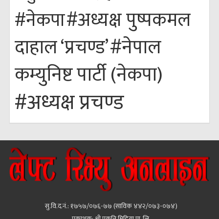
#अध्यक्ष पुष्पकमल
#नेकपा
#नेपाल
दाहाल ‘प्रचण्ड’
कम्युनिष्ट पार्टी (नेकपा)
#अध्यक्ष प्रचण्ड
सु.वि.द.नं.: १७५७/०७६-७७ (साविक ४४२/०७३-०७४)
प्रकाशक: श्री प्रकृति मिडिया प्रा. लि.