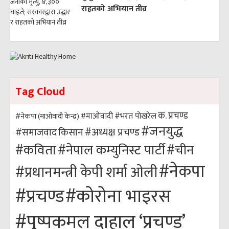
राहतको अभियान तीव्र
Tag Cloud
क. प्रचण्ड
#भरत पोखरेल
#नेकपा (माओवादी केन्द्र)
#माओवादी
#जनयुद्ध
#अध्यक्ष प्रचण्ड
किसान
#समाजवाद
#कविता
#नेपाल कम्युनिस्ट पार्टी
#चीन
#नेकपा
#प्रधानमन्त्री केपी शर्मा ओली
#कोरोना भाइरस
#प्रचण्ड
#पुष्पकमल दाहाल ‘प्रचण्ड’